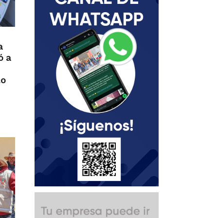
a
ó a
lo