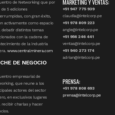
MARKETING Y VENTAS:
uentro de Networking que por
+51 947 775 939
de 5 ediciones
claudia@intelcorp.pe
terrumpidas, con gran éxito,
+51 978 809 223
en activamente como espacio
angie@intelcorp.pe
 debatir distintos temas
+51 956 246 441
cionados con la cadena de
ventas@intelcorp.pe
tecimiento de la industria
+51 940 273 174
era.
www.centralminera.com
adrian@intelcorp.pe
CHE DE NEGOCIO
uentro empresarial de
PRENSA:
orking, que reune a los
+51 978 808 693
cipales actores del sector
prensa@intelcorp.pe
ro, en exclusivos lugares
 recibir charlas y hacer
cios.