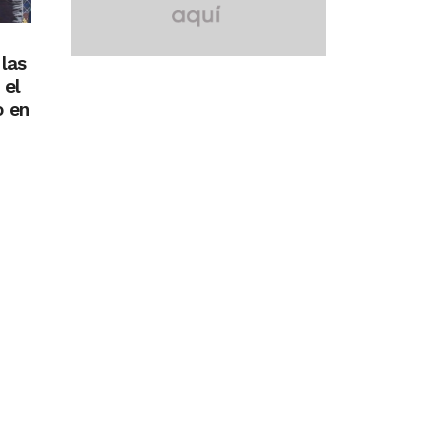
las
 el
o en