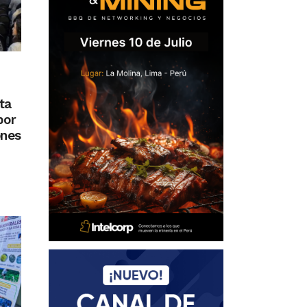
ta
por
ones