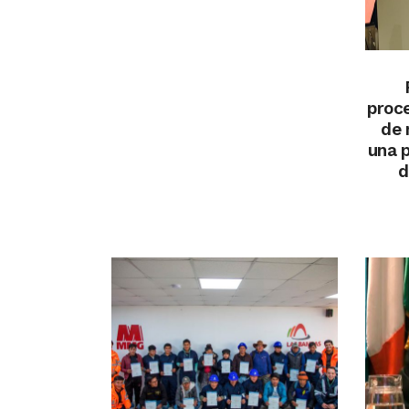
proce
de 
una p
d