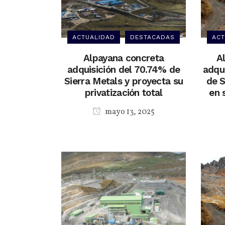
ACTUALIDAD
DESTACADAS
ACT
Alpayana concreta
A
adquisición del 70.74% de
adqui
Sierra Metals y proyecta su
de S
privatización total
en 
mayo 13, 2025