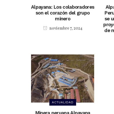
Alpayana: Los colaboradores
Alp
son el corazón del grupo
Per
minero
se 
proy
noviembre 7, 2024
de 
ACTUALIDAD
Minera peruana Alpayana