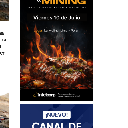
na
inar
e
 en