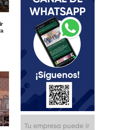
ir
ta