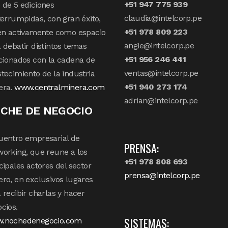
+51 947 775 939
de 5 ediciones
claudia@intelcorp.pe
terrumpidas, con gran éxito,
+51 978 809 223
en activamente como espacio
angie@intelcorp.pe
 debatir distintos temas
+51 956 246 441
cionados con la cadena de
ventas@intelcorp.pe
tecimiento de la industria
+51 940 273 174
era.
www.centralminera.com
adrian@intelcorp.pe
CHE DE NEGOCIO
uentro empresarial de
PRENSA:
orking, que reune a los
+51 978 808 693
cipales actores del sector
prensa@intelcorp.pe
ro, en exclusivos lugares
 recibir charlas y hacer
cios.
SISTEMAS:
.nochedenegocio.com