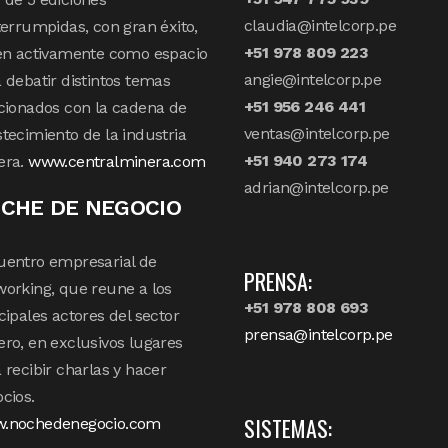
claudia@intelcorp.pe
terrumpidas, con gran éxito,
+51 978 809 223
en activamente como espacio
angie@intelcorp.pe
 debatir distintos temas
+51 956 246 441
cionados con la cadena de
ventas@intelcorp.pe
tecimiento de la industria
+51 940 273 174
era.
www.centralminera.com
adrian@intelcorp.pe
CHE DE NEGOCIO
uentro empresarial de
PRENSA:
orking, que reune a los
+51 978 808 693
cipales actores del sector
prensa@intelcorp.pe
ro, en exclusivos lugares
 recibir charlas y hacer
cios.
SISTEMAS:
.nochedenegocio.com