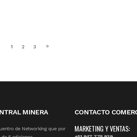
1
2
3
NTRAL MINERA
CONTACTO COMERC
MARKETING Y VENTAS:
uentro de Networking que por
+51 947 775 939
de 5 ediciones