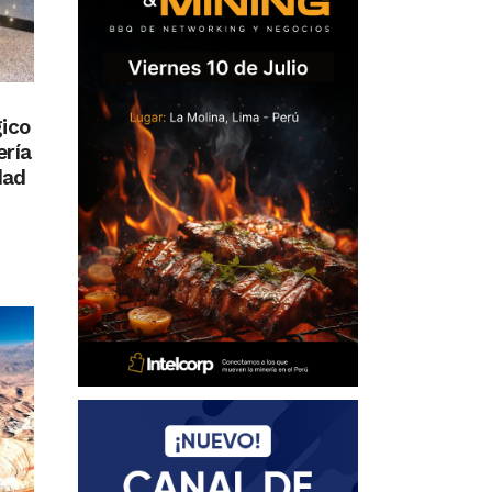
gico
ería
dad