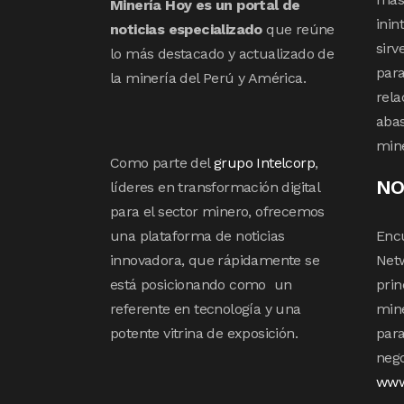
Minería Hoy es un portal de
inin
noticias especializado
que reúne
sirv
lo más destacado y actualizado de
para
la minería del Perú y América.
rela
abas
min
Como parte del
grupo Intelcorp
,
NO
líderes en transformación digital
para el sector minero, ofrecemos
una plataforma de noticias
Enc
innovadora, que rápidamente se
Netw
está posicionando como un
prin
referente en tecnología y una
mine
potente vitrina de exposición.
para
nego
www