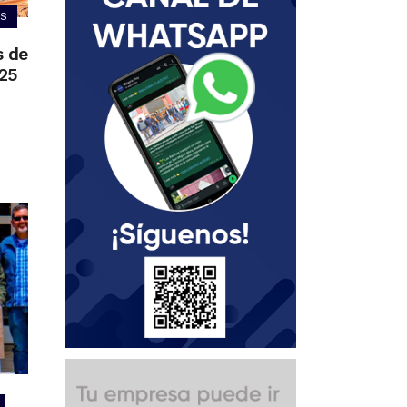
S
s de
025