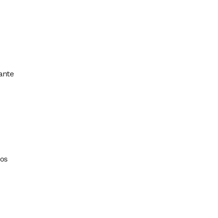
ante
dos