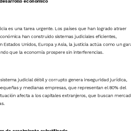
l desarrollo económico
ticia es una tarea urgente. Los países que han logrado atraer
económica han construido sistemas judiciales eficientes,
n Estados Unidos, Europa y Asia, la justicia actúa como un gar
iendo que la economía prospere sin interferencias.
sistema judicial débil y corrupto genera inseguridad jurídica,
pequeñas y medianas empresas, que representan el 80% del
ituación afecta a los capitales extranjeros, que buscan merca
as.
or de crecimiento subutilizado