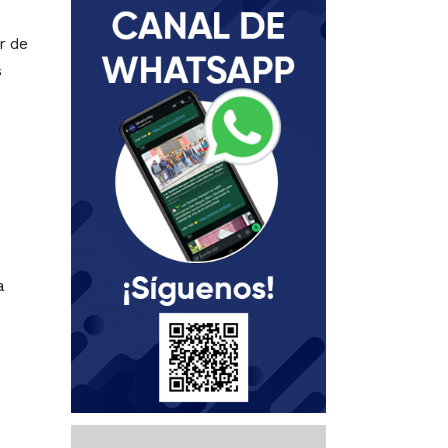
r de
s
a