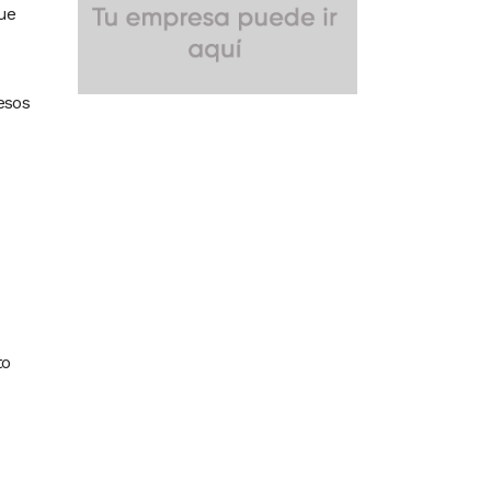
que
esos
to