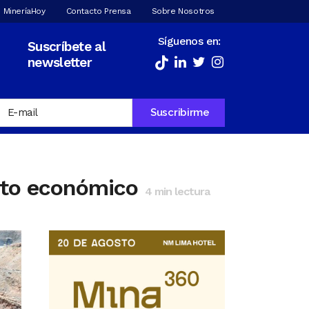
 MineríaHoy
Contacto Prensa
Sobre Nosotros
Síguenos en:
Suscríbete al
newsletter
nto económico
4
min lectura