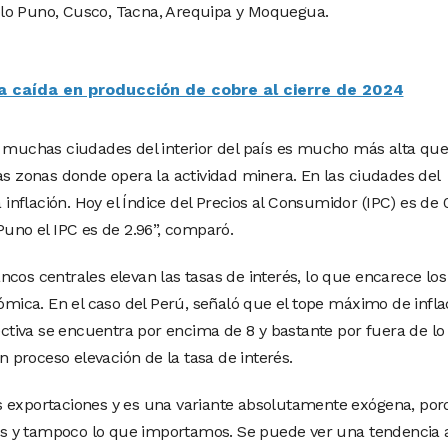
lo Puno, Cusco, Tacna, Arequipa y Moquegua.
a caída en producción de cobre al cierre de 2024
n muchas ciudades del interior del país es mucho más alta que
as zonas donde opera la actividad minera. En las ciudades del
a inflación. Hoy el Índice del Precios al Consumidor (IPC) es de 
Puno el IPC es de 2.96”, comparó.
cos centrales elevan las tasas de interés, lo que encarece los
nómica. En el caso del Perú, señaló que el tope máximo de infla
fectiva se encuentra por encima de 8 y bastante por fuera de l
proceso elevación de la tasa de interés.
s exportaciones y es una variante absolutamente exógena, po
s y tampoco lo que importamos. Se puede ver una tendencia a