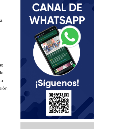
ya
se
da
ra
sión