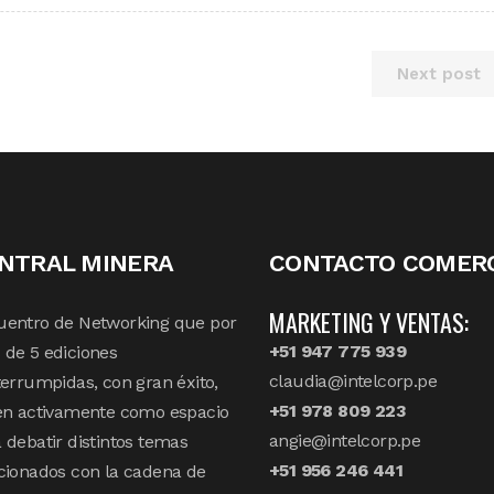
Next post
NTRAL MINERA
CONTACTO COMERC
MARKETING Y VENTAS:
uentro de Networking que por
+51 947 775 939
de 5 ediciones
claudia@intelcorp.pe
terrumpidas, con gran éxito,
+51 978 809 223
en activamente como espacio
angie@intelcorp.pe
 debatir distintos temas
+51 956 246 441
cionados con la cadena de