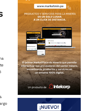
s
na
te
6
%
largo