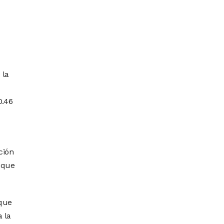
 la
0.46
ción
o que
rque
 la