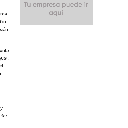
lema
ión
sión
gente
ual,
el
r
 y
rior