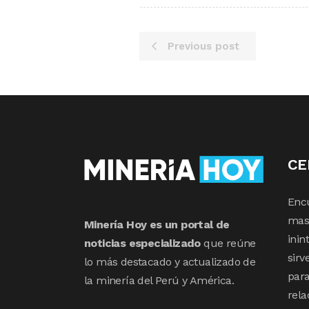
Previous post
CE
Enc
mas 
Minería Hoy es un portal de
inin
noticias especializado
que reúne
sirv
lo más destacado y actualizado de
para
la minería del Perú y América.
rela