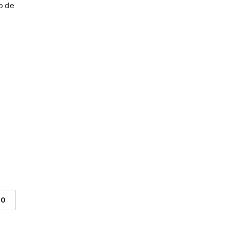
o de
0