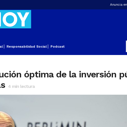
Anuncia en
al
Responsabilidad Social
Podcast
ución óptima de la inversión p
as
4
min lectura