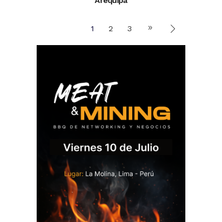
Arequipa
1
2
3