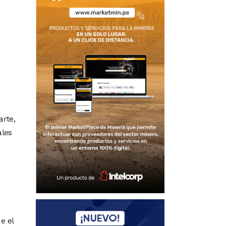
rte,
ales
e el