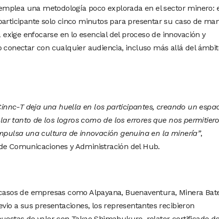
, emplea una metodología poco explorada en el sector minero: e
participante solo cinco minutos para presentar su caso de ma
a exige enfocarse en lo esencial del proceso de innovación y
o conectar con cualquier audiencia, incluso más allá del ámbit
nnc-T deja una huella en los participantes, creando un espa
ar tanto de los logros como de los errores que nos permitier
impulsa una cultura de innovación genuina en la minería”
,
 de Comunicaciones y Administración del Hub.
1 casos de empresas como Alpayana, Buenaventura, Minera Bate
evio a sus presentaciones, los representantes recibieron
puestas de valor con Takao Shimabukuro, relator certificado de