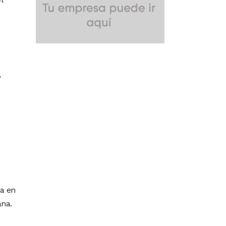
,
ia en
ana.