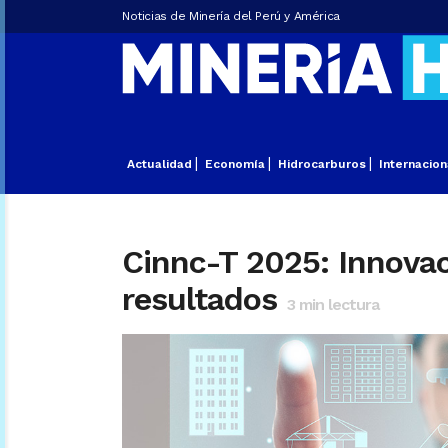
Noticias de Minería del Perú y América
Actualidad
Economía
Hidrocarburos
Internacion
Cinnc-T 2025: Innovac
resultados
3
min lectura