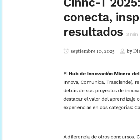
Cinnc-T 2025
conecta, insp
resultados
3
min 
septiembre 10, 2025
by
Di
El
Hub de Innovación Minera del
Innova, Comunica, Trasciende), re
detrás de sus proyectos de innovac
destacar el valor del aprendizaj
experiencias en dos categorías: Ca
A diferencia de otros concursos, 