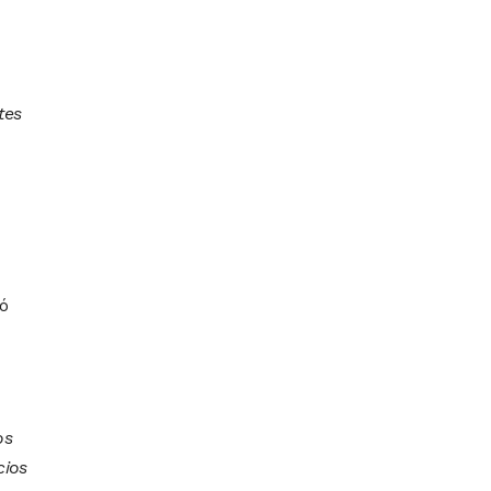
tes
ó
os
cios