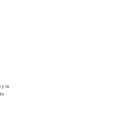
 y la
to