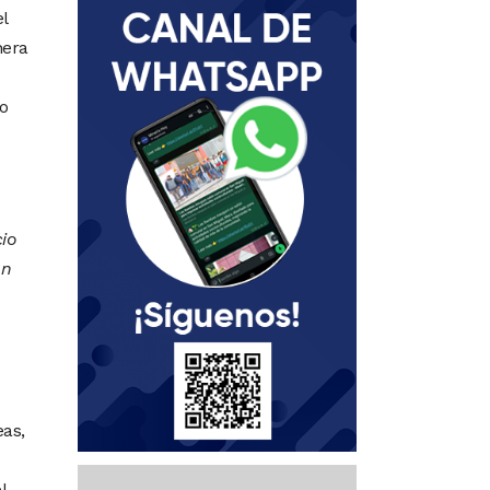
l
nera
o
cio
on
as,
l