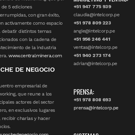
+51 947 775 939
de 5 ediciones
claudia@intelcorp.pe
terrumpidas, con gran éxito,
+51 978 809 223
en activamente como espacio
angie@intelcorp.pe
 debatir distintos temas
+51 956 246 441
cionados con la cadena de
ventas@intelcorp.pe
tecimiento de la industria
+51 940 273 174
era.
www.centralminera.com
adrian@intelcorp.pe
CHE DE NEGOCIO
uentro empresarial de
PRENSA:
orking, que reune a los
+51 978 808 693
cipales actores del sector
prensa@intelcorp.pe
ro, en exclusivos lugares
 recibir charlas y hacer
cios.
.nochedenegocio.com