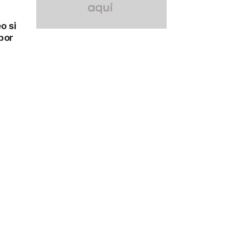
o si
por