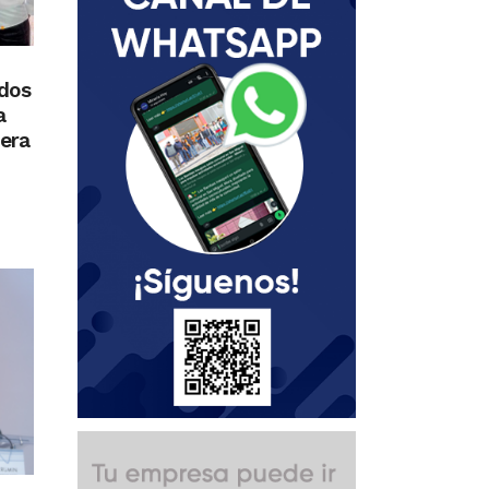
ados
a
era