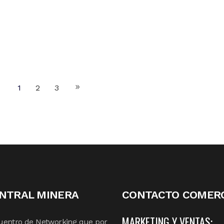
1
2
3
NTRAL MINERA
CONTACTO COMERC
MARKETING Y VENTAS:
uentro de Networking que por