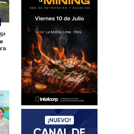
55ª
de
ara