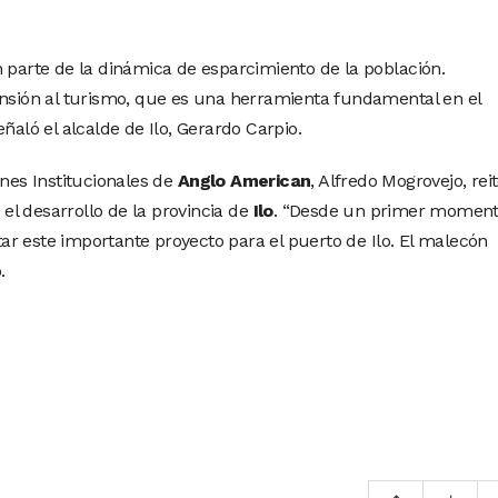
n parte de la dinámica de esparcimiento de la población.
ensión al turismo, que es una herramienta fundamental en el
ñaló el alcalde de Ilo, Gerardo Carpio.
ones Institucionales de
Anglo American
, Alfredo Mogrovejo, rei
l desarrollo de la provincia de
Ilo
. “Desde un primer momen
r este importante proyecto para el puerto de Ilo. El malecón
.