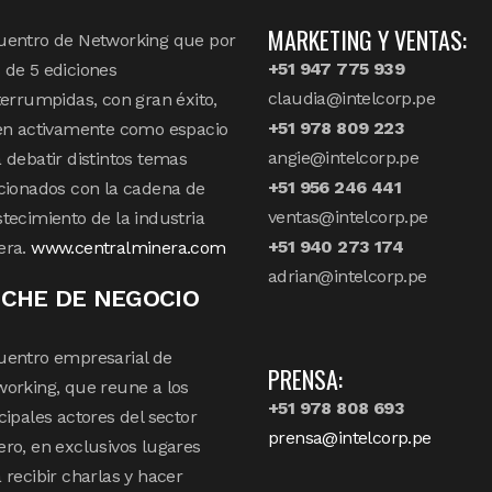
MARKETING Y VENTAS:
uentro de Networking que por
+51 947 775 939
de 5 ediciones
claudia@intelcorp.pe
terrumpidas, con gran éxito,
+51 978 809 223
en activamente como espacio
angie@intelcorp.pe
 debatir distintos temas
+51 956 246 441
cionados con la cadena de
ventas@intelcorp.pe
tecimiento de la industria
+51 940 273 174
era.
www.centralminera.com
adrian@intelcorp.pe
CHE DE NEGOCIO
uentro empresarial de
PRENSA:
orking, que reune a los
+51 978 808 693
cipales actores del sector
prensa@intelcorp.pe
ro, en exclusivos lugares
 recibir charlas y hacer