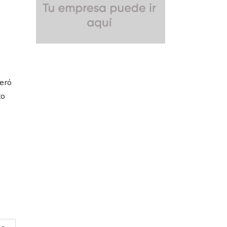
teró
to