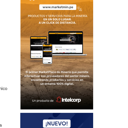
nico
a