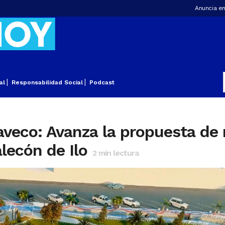
Anuncia en
al
Responsabilidad Social
Podcast
aveco: Avanza la propuesta de
lecón de Ilo
2
min lectura