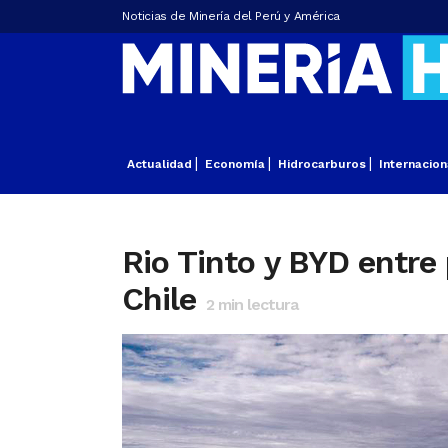
Noticias de Minería del Perú y América
Actualidad
Economía
Hidrocarburos
Internacion
Rio Tinto y BYD entre 
Chile
2
min lectura