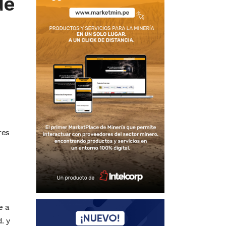
de
res
e a
. y