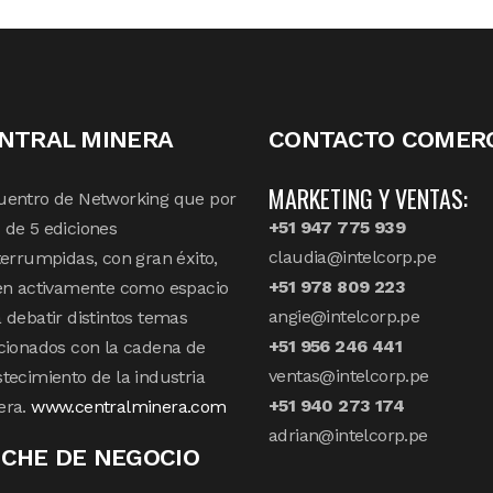
NTRAL MINERA
CONTACTO COMERC
MARKETING Y VENTAS:
uentro de Networking que por
+51 947 775 939
de 5 ediciones
claudia@intelcorp.pe
terrumpidas, con gran éxito,
+51 978 809 223
en activamente como espacio
angie@intelcorp.pe
 debatir distintos temas
+51 956 246 441
cionados con la cadena de
ventas@intelcorp.pe
tecimiento de la industria
+51 940 273 174
era.
www.centralminera.com
adrian@intelcorp.pe
CHE DE NEGOCIO