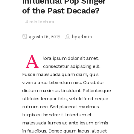
Influential Pop Singer
of the Past Decade?
4
min lectura
agosto 16, 2017
by
admin
A
lora ipsum dolor sit amet,
consectetur adipiscing elit.
Fusce malesuada quam diam, quis
viverra arcu bibendum nec. Curabitur
dictum maximus tincidunt. Pellentesque
ultricies tempor felis, vel eleifend neque
rutrum nec. Sed placerat maximus
turpis eu hendrerit. Interdum et
malesuada fames ac ante ipsum primis
in faucibus. Donec quam lacus, aliquet