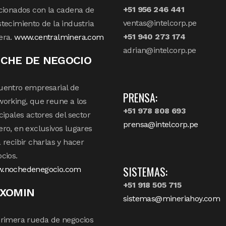
+51 956 246 441
cionados con la cadena de
ventas@intelcorp.pe
tecimiento de la industria
+51 940 273 174
era.
www.centralminera.com
adrian@intelcorp.pe
CHE DE NEGOCIO
uentro empresarial de
PRENSA:
orking, que reune a los
+51 978 808 693
cipales actores del sector
prensa@intelcorp.pe
ro, en exclusivos lugares
 recibir charlas y hacer
cios.
SISTEMAS:
.nochedenegocio.com
+51 918 505 715
XOMIN
sistemas@mineriahoy.com
rimera rueda de negocios