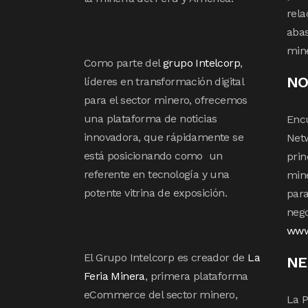
rela
abas
min
Como parte del
grupo Intelcorp
,
NO
líderes en transformación digital
para el sector minero, ofrecemos
una plataforma de noticias
Enc
innovadora, que rápidamente se
Netw
está posicionando como un
prin
referente en tecnología y una
mine
potente vitrina de exposición.
para
nego
www
El Grupo Intelcorp es creador de
La
NE
Feria Minera
, primera plataforma
eCommerce del sector minero,
La P