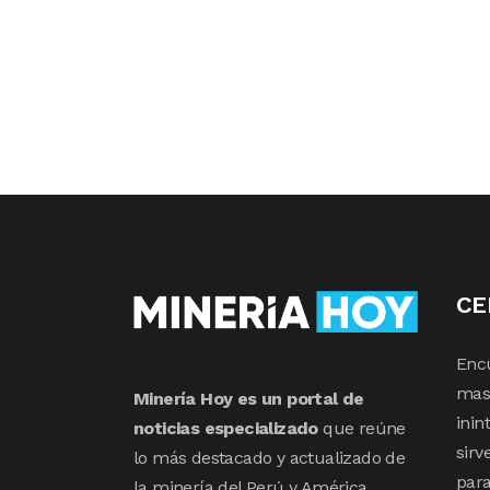
CE
Enc
mas 
Minería Hoy es un portal de
inin
noticias especializado
que reúne
sirv
lo más destacado y actualizado de
para
la minería del Perú y América.