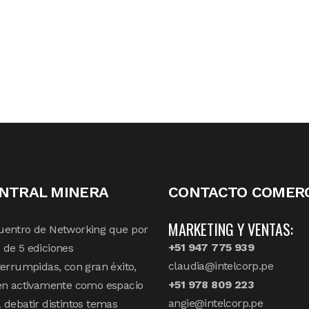
NTRAL MINERA
CONTACTO COMERC
MARKETING Y VENTAS:
uentro de Networking que por
+51 947 775 939
de 5 ediciones
claudia@intelcorp.pe
terrumpidas, con gran éxito,
+51 978 809 223
en activamente como espacio
angie@intelcorp.pe
 debatir distintos temas