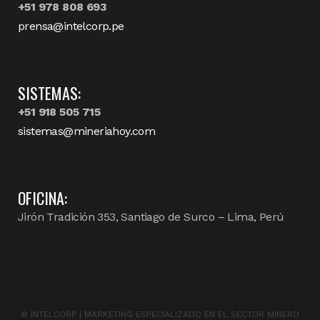
+51 978 808 693
prensa@intelcorp.pe
SISTEMAS:
+51 918 505 715
sistemas@mineriahoy.com
OFICINA:
Jirón Tradición 353, Santiago de Surco – Lima, Perú
©
INTELCORP | MARKETING ESPECIALIZADO EN EL SECTOR MINERO