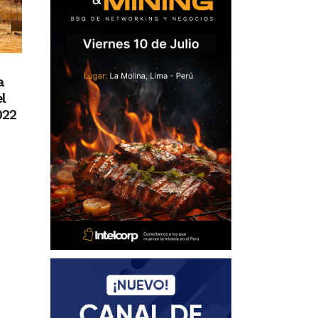
a
l
022