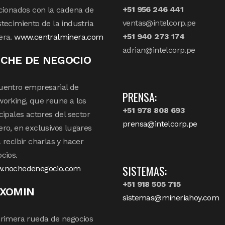
+51 956 246 441
cionados con la cadena de
ventas@intelcorp.pe
tecimiento de la industria
+51 940 273 174
era.
www.centralminera.com
adrian@intelcorp.pe
CHE DE NEGOCIO
uentro empresarial de
PRENSA:
orking, que reune a los
+51 978 808 693
cipales actores del sector
prensa@intelcorp.pe
ro, en exclusivos lugares
 recibir charlas y hacer
cios.
SISTEMAS:
.nochedenegocio.com
+51 918 505 715
XOMIN
sistemas@mineriahoy.com
rimera rueda de negocios