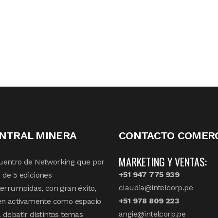
NTRAL MINERA
CONTACTO COMERC
MARKETING Y VENTAS:
uentro de Networking que por
+51 947 775 939
de 5 ediciones
claudia@intelcorp.pe
terrumpidas, con gran éxito,
+51 978 809 223
en activamente como espacio
angie@intelcorp.pe
 debatir distintos temas