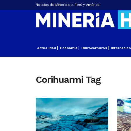
Noticias de Minería del Perú y América
Actualidad
Economía
Hidrocarburos
Internacion
Corihuarmi Tag