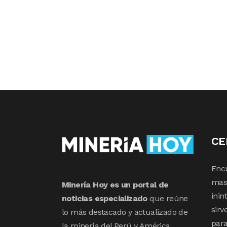
CE
Enc
mas 
Minería Hoy es un portal de
inin
noticias especializado
que reúne
sirv
lo más destacado y actualizado de
para
la minería del Perú y América.