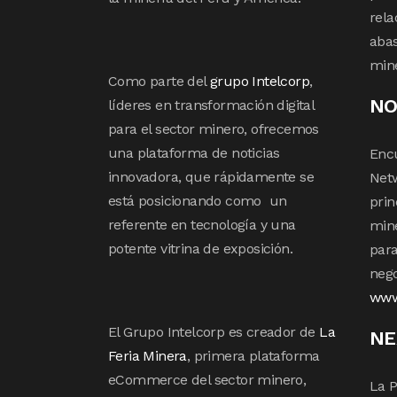
rela
abas
min
Como parte del
grupo Intelcorp
,
NO
líderes en transformación digital
para el sector minero, ofrecemos
una plataforma de noticias
Enc
innovadora, que rápidamente se
Netw
está posicionando como un
prin
referente en tecnología y una
mine
potente vitrina de exposición.
para
nego
www
El Grupo Intelcorp es creador de
La
NE
Feria Minera
, primera plataforma
eCommerce del sector minero,
La P