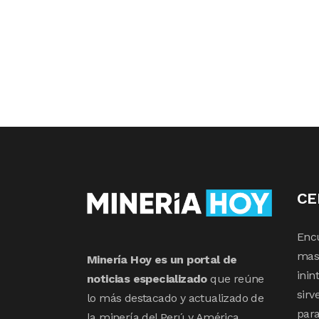
CE
Enc
mas 
Minería Hoy es un portal de
inin
noticias especializado
que reúne
sirv
lo más destacado y actualizado de
para
la minería del Perú y América.