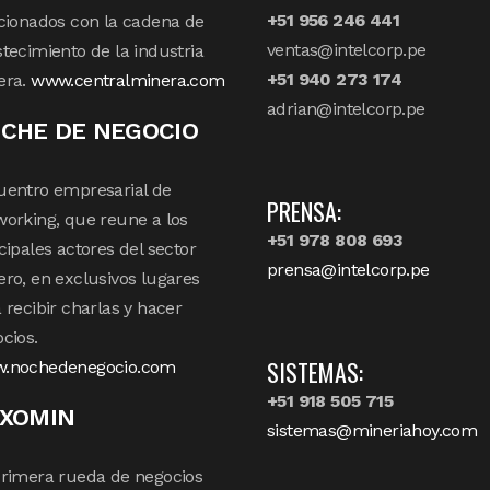
+51 956 246 441
cionados con la cadena de
ventas@intelcorp.pe
tecimiento de la industria
+51 940 273 174
era.
www.centralminera.com
adrian@intelcorp.pe
CHE DE NEGOCIO
uentro empresarial de
PRENSA:
orking, que reune a los
+51 978 808 693
cipales actores del sector
prensa@intelcorp.pe
ro, en exclusivos lugares
 recibir charlas y hacer
cios.
SISTEMAS:
.nochedenegocio.com
+51 918 505 715
XOMIN
sistemas@mineriahoy.com
rimera rueda de negocios