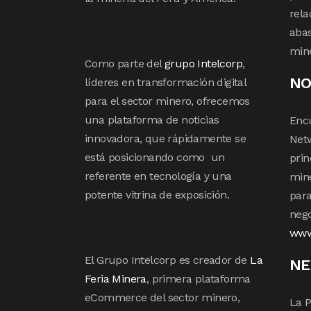
rela
abas
min
Como parte del
grupo Intelcorp
,
NO
líderes en transformación digital
para el sector minero, ofrecemos
una plataforma de noticias
Enc
innovadora, que rápidamente se
Netw
está posicionando como un
prin
referente en tecnología y una
mine
potente vitrina de exposición.
para
nego
www
El Grupo Intelcorp es creador de
La
NE
Feria Minera
, primera plataforma
eCommerce del sector minero,
La P