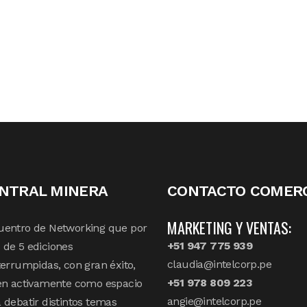
NTRAL MINERA
CONTACTO COMERC
MARKETING Y VENTAS:
uentro de Networking que por
+51 947 775 939
de 5 ediciones
claudia@intelcorp.pe
terrumpidas, con gran éxito,
+51 978 809 223
en activamente como espacio
angie@intelcorp.pe
 debatir distintos temas