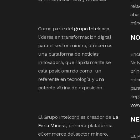
rela
abas
min
Como parte del
grupo Intelcorp
,
NO
líderes en transformación digital
para el sector minero, ofrecemos
una plataforma de noticias
Enc
innovadora, que rápidamente se
Netw
está posicionando como un
prin
referente en tecnología y una
mine
potente vitrina de exposición.
para
nego
www
El Grupo Intelcorp es creador de
La
NE
Feria Minera
, primera plataforma
eCommerce del sector minero,
La P