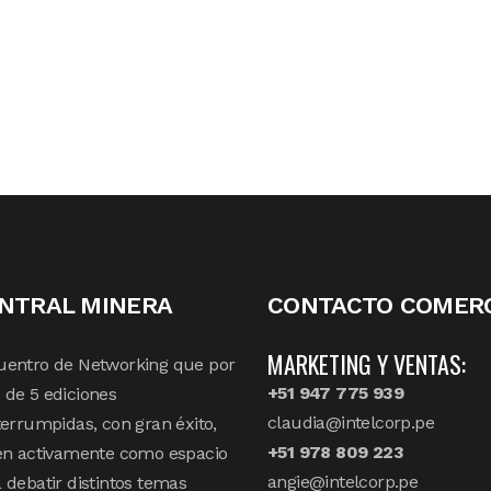
NTRAL MINERA
CONTACTO COMERC
MARKETING Y VENTAS:
uentro de Networking que por
+51 947 775 939
de 5 ediciones
claudia@intelcorp.pe
terrumpidas, con gran éxito,
+51 978 809 223
en activamente como espacio
angie@intelcorp.pe
 debatir distintos temas