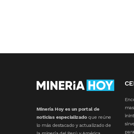
CE
Enc
mas 
Minería Hoy es un portal de
inin
noticias especializado
que reúne
sirv
lo más destacado y actualizado de
para
la minería del Perú y América.