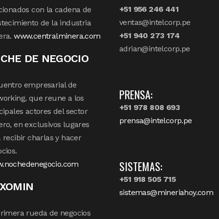
+51 956 246 441
cionados con la cadena de
ventas@intelcorp.pe
tecimiento de la industria
+51 940 273 174
era.
www.centralminera.com
adrian@intelcorp.pe
CHE DE NEGOCIO
uentro empresarial de
PRENSA:
orking, que reune a los
+51 978 808 693
cipales actores del sector
prensa@intelcorp.pe
ro, en exclusivos lugares
 recibir charlas y hacer
cios.
SISTEMAS:
.nochedenegocio.com
+51 918 505 715
XOMIN
sistemas@mineriahoy.com
rimera rueda de negocios