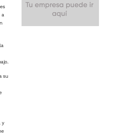
nes
 a
n
la
ajo.
a su
e
 y
ne