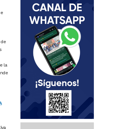
de
 de
s
e la
onde
A
iva