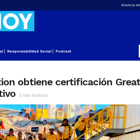
Anuncia en
al
Responsabilidad Social
Podcast
n obtiene certificación Great
tivo
2
min lectura