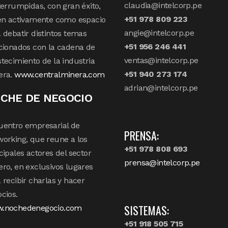
claudia@intelcorp.pe
terrumpidas, con gran éxito,
+51 978 809 223
en activamente como espacio
angie@intelcorp.pe
 debatir distintos temas
+51 956 246 441
cionados con la cadena de
ventas@intelcorp.pe
tecimiento de la industria
+51 940 273 174
era.
www.centralminera.com
adrian@intelcorp.pe
CHE DE NEGOCIO
uentro empresarial de
PRENSA:
orking, que reune a los
+51 978 808 693
cipales actores del sector
prensa@intelcorp.pe
ro, en exclusivos lugares
 recibir charlas y hacer
cios.
SISTEMAS:
.nochedenegocio.com
+51 918 505 715