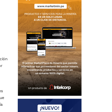
ción
or
es
que
ía