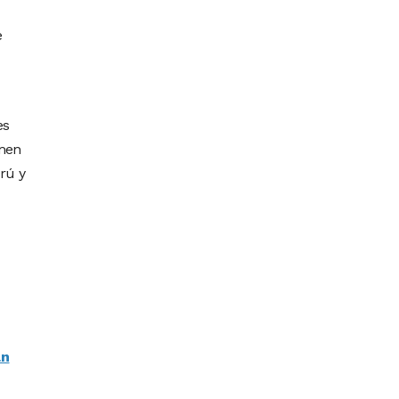
e
es
umen
rú y
an