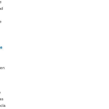
e
ad
e
re
 en
e
as
cia