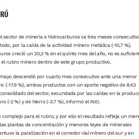
ERÚ
el sector de minería e hidrocarburos va tres meses consecutiv
 todo, por la caída de la actividad minero metálica (-10,7 %).
ros creció un 20,3 % en el quinto mes del año, no es suficien
el rubro minero dentro de este grupo productivo.
n mayo descendió por cuarto mes consecutivo ante una menor
inc (-17.9 %), ambos productos con un aporte negativo de 8.42
consolidado del sector, secundada por las caídas en la produc
oro (-2 %) y de hierro (-3.7 %), informó el INEI.
omplejo para el rubro, y por ello el resultado refleja un men
las plantas de concentración y menores leyes de minerales
tuvo la paralización en el corredor vial minero del sur y en