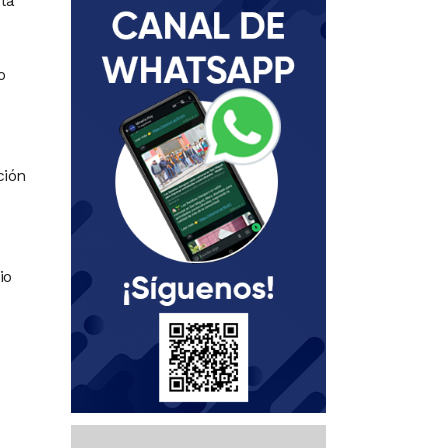
la
o
ción
io