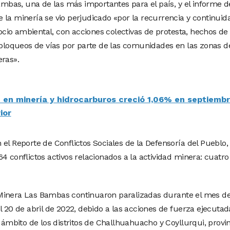
bas, una de las más importantes para el país, y el informe d
 la minería se vio perjudicado «por la recurrencia y continuid
 socio ambiental, con acciones colectivas de protesta, hechos de
y bloqueos de vías por parte de las comunidades en las zonas d
eras».
n en minería y hidrocarburos creció 1,06% en septiemb
ior
el Reporte de Conflictos Sociales de la Defensoría del Pueblo,
4 conflictos activos relacionados a la actividad minera: cuatro
Minera Las Bambas continuaron paralizadas durante el mes d
l 20 de abril de 2022, debido a las acciones de fuerza ejecutad
mbito de los distritos de Challhuahuacho y Coyllurqui, provin