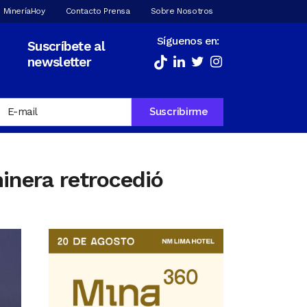
 MineríaHoy
Contacto Prensa
Sobre Nosotros
Síguenos en:
Suscríbete al
newsletter
inera retrocedió