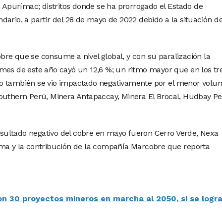
purímac; distritos donde se ha prorrogado el Estado de
dario, a partir del 28 de mayo de 2022 debido a la situación d
re que se consume a nivel global, y con su paralización la
mes de este año cayó un 12,6 %; un ritmo mayor que en los tr
do también se vio impactado negativamente por el menor vol
Southern Perú, Minera Antapaccay, Minera El Brocal, Hudbay Pe
ultado negativo del cobre en mayo fueron Cerro Verde, Nexa
ima y la contribución de la compañía Marcobre que reporta
on 30 proyectos mineros en marcha al 2050, si se logr