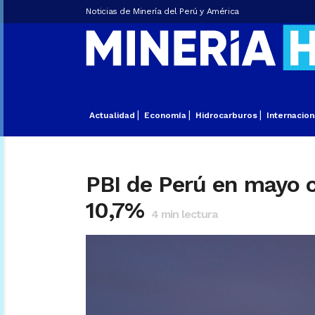
Noticias de Minería del Perú y América
Actualidad
Economía
Hidrocarburos
Internacion
PBI de Perú en mayo c
10,7%
4
min lectura