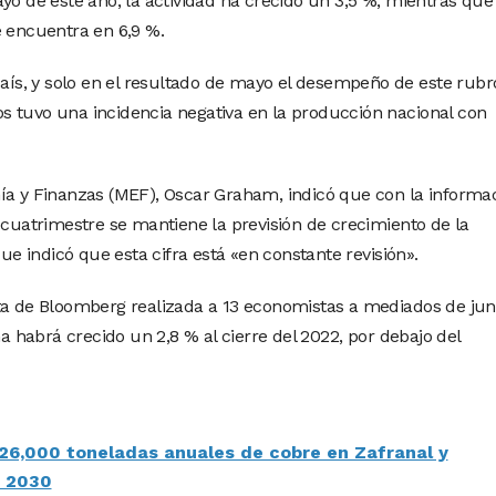
yo de este año, la actividad ha crecido un 3,5 %, mientras que 
e encuentra en 6,9 %.
país, y solo en el resultado de mayo el desempeño de este rubr
s tuvo una incidencia negativa en la producción nacional con
ía y Finanzas (MEF), Oscar Graham, indicó que con la informa
 cuatrimestre se mantiene la previsión de crecimiento de la
 indicó que esta cifra está «en constante revisión».
ta de Bloomberg realizada a 13 economistas a mediados de jun
habrá crecido un 2,8 % al cierre del 2022, por debajo del
26,000 toneladas anuales de cobre en Zafranal y
e 2030