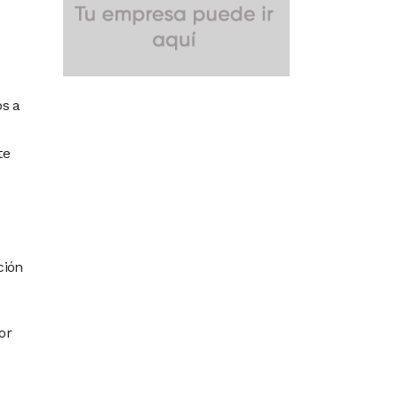
os a
te
ción
or