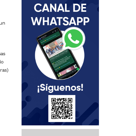
 un
sas
io
ras)