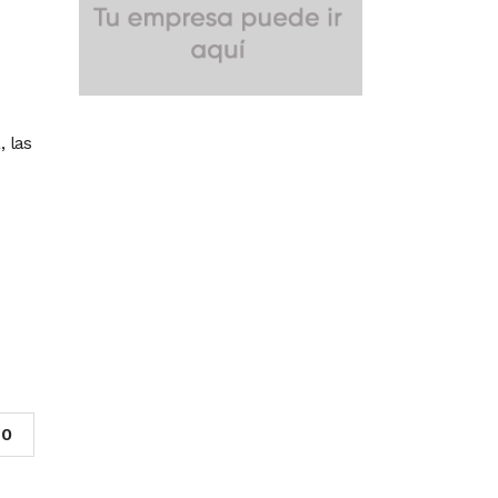
 las
0