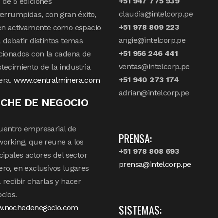
+51 947 775 939
de 5 ediciones
claudia@intelcorp.pe
terrumpidas, con gran éxito,
+51 978 809 223
en activamente como espacio
angie@intelcorp.pe
 debatir distintos temas
+51 956 246 441
cionados con la cadena de
ventas@intelcorp.pe
tecimiento de la industria
+51 940 273 174
era.
www.centralminera.com
adrian@intelcorp.pe
CHE DE NEGOCIO
uentro empresarial de
PRENSA:
orking, que reune a los
+51 978 808 693
cipales actores del sector
prensa@intelcorp.pe
ro, en exclusivos lugares
 recibir charlas y hacer
cios.
SISTEMAS:
.nochedenegocio.com