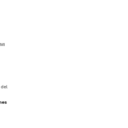
DMI
 del
nes