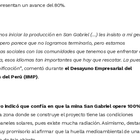
 presentan un avance del 80%.
iniciar la producción en San Gabriel (…) les insisto a mi ge
o, pero parece que no logramos terminarlo, pero estamos
as sociales con las comunidades que tenemos que enfrentar
, esos idiomas tan importantes que hay que rescatar. La pue
ificación”
, comentó durante
el Desayuno Empresarial del
 del Perú (IIMP)
.
o indicó que confía en que la mina San Gabriel opere 100
 zona donde se construye el proyecto tiene las condiciones
 paneles solares, pues existe mucha radiación. Asimismo, desta
muy promisorio al afirmar que la huella medioambiental de una
de tajo abierto.