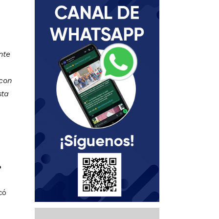
nte
 con
sta
%
có