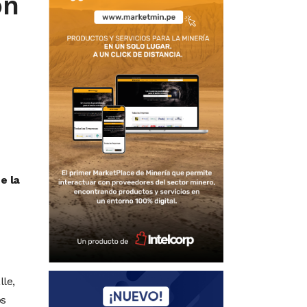
ón
e la
lle,
os