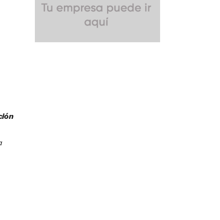
ción
a