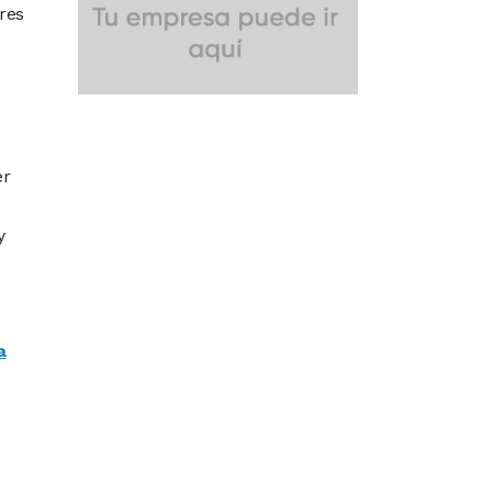
ores
er
y
a