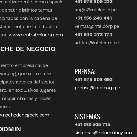
+51 978 809 223
en activamente como espacio
angie@intelcorp.pe
 debatir distintos temas
+51 956 246 441
cionados con la cadena de
ventas@intelcorp.pe
tecimiento de la industria
+51 940 273 174
era.
www.centralminera.com
adrian@intelcorp.pe
CHE DE NEGOCIO
uentro empresarial de
PRENSA:
orking, que reune a los
+51 978 808 693
cipales actores del sector
prensa@intelcorp.pe
ro, en exclusivos lugares
 recibir charlas y hacer
cios.
SISTEMAS:
.nochedenegocio.com
+51 918 505 715
XOMIN
sistemas@mineriahoy.com