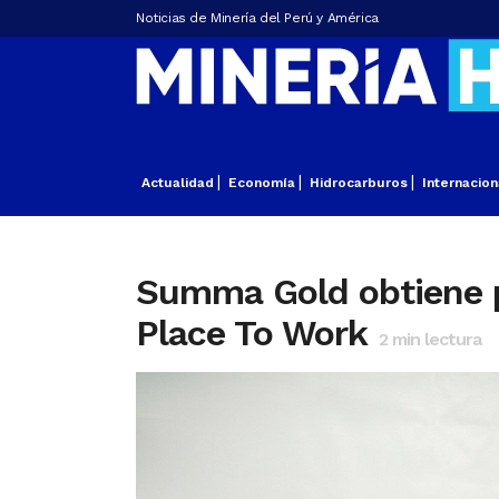
Noticias de Minería del Perú y América
Actualidad
Economía
Hidrocarburos
Internacion
Summa Gold obtiene po
Place To Work
2
min lectura