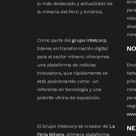
sirv
lo más destacado y actualizado de
para
la minería del Perú y América.
rela
abas
min
Como parte del
grupo Intelcorp
,
NO
líderes en transformación digital
para el sector minero, ofrecemos
una plataforma de noticias
Enc
innovadora, que rápidamente se
Netw
está posicionando como un
prin
referente en tecnología y una
mine
potente vitrina de exposición.
para
nego
www
El Grupo Intelcorp es creador de
La
NE
Feria Minera
, primera plataforma