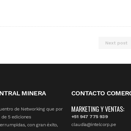
Next post
NTRAL MINERA
CONTACTO COMERC
MARKETING Y VENTAS:
uentro de Networking que por
+51 947 775 939
de 5 ediciones
claudia@intelcorp.pe
terrumpidas, con gran éxito,