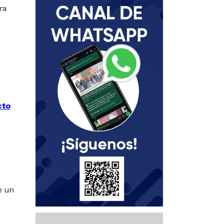
ra
cto
e un