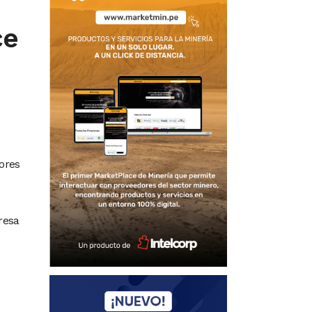
ce
ores
e
resa