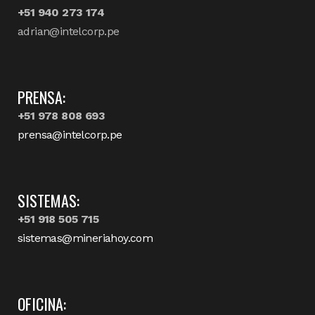
+51 940 273 174
adrian@intelcorp.pe
PRENSA:
+51 978 808 693
prensa@intelcorp.pe
SISTEMAS:
+51 918 505 715
sistemas@mineriahoy.com
OFICINA: