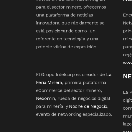
para el sector minero, ofrecemos
una plataforma de noticias
Enc
innovadora, que rápidamente se
Netw
está posicionando como un
prin
referente en tecnología y una
mine
potente vitrina de exposición.
para
nego
www
El Grupo Intelcorp es creador de
La
NE
Feria Minera
, primera plataforma
eCommerce del sector minero,
La P
Nexomin
, rueda de negocios digital
digi
para minería, y
Noche de Negocio
,
com
evento de networking especializado.
mane
lazo
www