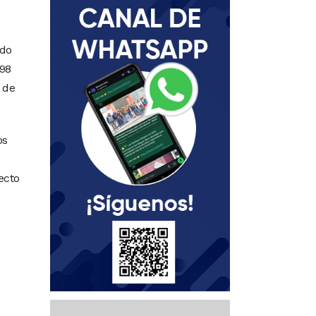
ido
 98
 de
os
ecto