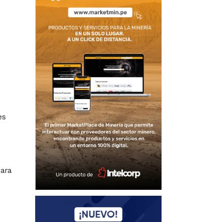
es
para