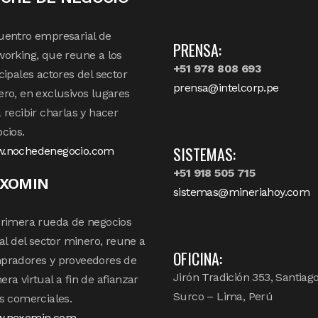
uentro empresarial de
PRENSA:
orking, que reune a los
+51 978 808 693
cipales actores del sector
prensa@intelcorp.pe
ro, en exclusivos lugares
 recibir charlas y hacer
cios.
SISTEMAS:
.nochedenegocio.com
+51 918 505 715
XOMIN
sistemas@mineriahoy.com
rimera rueda de negocios
tal del sector minero, reune a
OFICINA:
pradores y proveedores de
Jirón Tradición 353, Santiag
ra virtual a fin de afianzar
Surco – Lima, Perú
s comerciales.
.nexomin.com