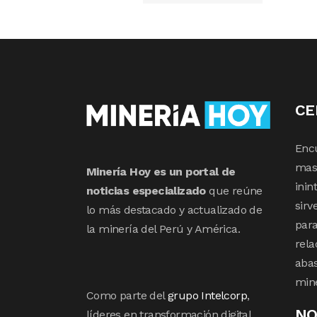
CE
Enc
mas 
Minería Hoy es un portal de
inin
noticias especializado
que reúne
sirv
lo más destacado y actualizado de
para
la minería del Perú y América.
rela
abas
min
Como parte del
grupo Intelcorp
,
NO
líderes en transformación digital