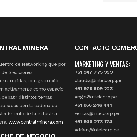
NTRAL MINERA
CONTACTO COMERC
MARKETING Y VENTAS:
uentro de Networking que por
+51 947 775 939
de 5 ediciones
claudia@intelcorp.pe
terrumpidas, con gran éxito,
+51 978 809 223
en activamente como espacio
angie@intelcorp.pe
 debatir distintos temas
+51 956 246 441
cionados con la cadena de
ventas@intelcorp.pe
tecimiento de la industria
+51 940 273 174
era.
www.centralminera.com
adrian@intelcorp.pe
CHE DE NEGOCIO