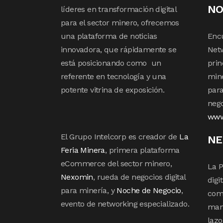
NO
líderes en transformación digital
para el sector minero, ofrecemos
una plataforma de noticias
Enc
innovadora, que rápidamente se
Netw
está posicionando como un
prin
referente en tecnología y una
mine
potente vitrina de exposición.
para
nego
www
El Grupo Intelcorp es creador de
La
NE
Feria Minera
, primera plataforma
eCommerce del sector minero,
La P
Nexomin
, rueda de negocios digital
digi
para minería, y
Noche de Negocio
,
com
evento de networking especializado.
mane
lazo