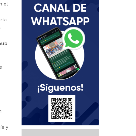
n el
rta
a
hub
e
4
ís y
n