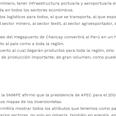
minero, tener infraestructura portuaria y aeroportuaria e
ada en todos los sectores económicos.
os logísticos para todos, al que se transporta, al que expo
 sector minero, al sector textil, al sector agroexportador, 
ones del megapuerto de Chancay convertirá al Perú en un 
nto al país como a toda la región.
erto al cual llegarán productos para toda la región, sino
da de producción importante, de gran volumen, como pued
 la SNMPE afirmó que la presidencia de APEC para el 202
os mapas de los inversionistas.
rmitirá mostrar todos los atributos que tenemos como pa
varios sectores, no solo en minería, también en energía, e