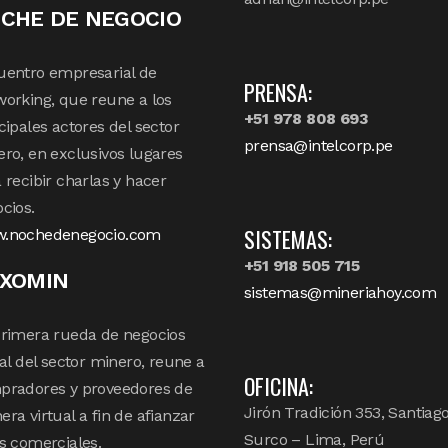
CHE DE NEGOCIO
uentro empresarial de
PRENSA:
orking, que reune a los
+51 978 808 693
cipales actores del sector
prensa@intelcorp.pe
ro, en exclusivos lugares
 recibir charlas y hacer
cios.
SISTEMAS:
.nochedenegocio.com
+51 918 505 715
XOMIN
sistemas@mineriahoy.com
rimera rueda de negocios
tal del sector minero, reune a
OFICINA:
pradores y proveedores de
Jirón Tradición 353, Santiag
ra virtual a fin de afianzar
Surco – Lima, Perú
s comerciales.