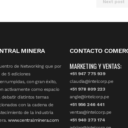
Next post
NTRAL MINERA
CONTACTO COMERC
MARKETING Y VENTAS:
uentro de Networking que por
+51 947 775 939
de 5 ediciones
claudia@intelcorp.pe
terrumpidas, con gran éxito,
+51 978 809 223
en activamente como espacio
angie@intelcorp.pe
 debatir distintos temas
+51 956 246 441
cionados con la cadena de
ventas@intelcorp.pe
tecimiento de la industria
+51 940 273 174
era.
www.centralminera.com
adrian@intelcorp.pe