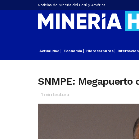
Noticias de Minería del Perú y América
Actualidad
Economía
Hidrocarburos
Internacion
SNMPE: Megapuerto de
1
min lectura