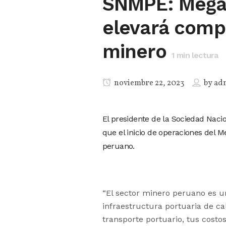
SNMPE: Mega
elevará compe
minero
1
min lectura
noviembre 22, 2023
by
ad
El presidente de la Sociedad Nacio
que el inicio de operaciones del 
peruano.
“El sector minero peruano es un
infraestructura portuaria de c
transporte portuario, tus costos