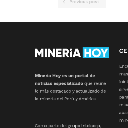
Previous post
CE
Enc
mas 
Minería Hoy es un portal de
inin
noticias especializado
que reúne
sirv
lo más destacado y actualizado de
para
la minería del Perú y América.
rela
abas
min
Como parte del
grupo Intelcorp
,