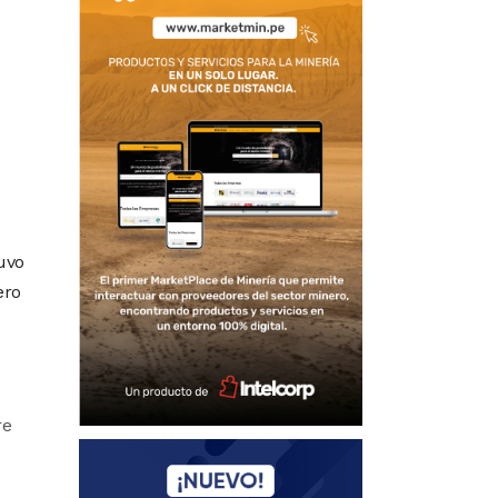
tuvo
ero
re