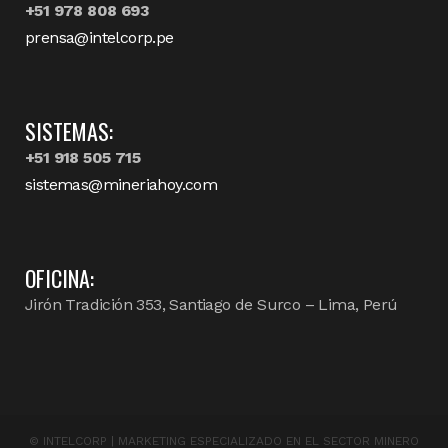
+51 978 808 693
prensa@intelcorp.pe
SISTEMAS:
+51 918 505 715
sistemas@mineriahoy.com
OFICINA:
Jirón Tradición 353, Santiago de Surco – Lima, Perú
©
INTELCORP | MARKETING ESPECIALIZADO EN EL SECTOR MINERO