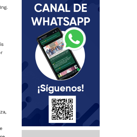
Ing.
is
or
za,
e
 se