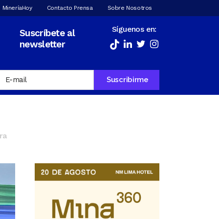
 MineríaHoy
Contacto Prensa
Sobre Nosotros
Síguenos en:
Suscríbete al
newsletter
ra