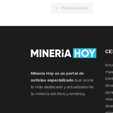
Previous post
CE
Enc
mas 
Minería Hoy es un portal de
inin
noticias especializado
que reúne
sirv
lo más destacado y actualizado de
para
la minería del Perú y América.
rela
abas
min