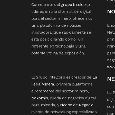
Como parte del
grupo Intelcorp
,
NO
líderes en transformación digital
para el sector minero, ofrecemos
una plataforma de noticias
Enc
innovadora, que rápidamente se
Netw
está posicionando como un
prin
referente en tecnología y una
mine
potente vitrina de exposición.
para
nego
www
El Grupo Intelcorp es creador de
La
NE
Feria Minera
, primera plataforma
eCommerce del sector minero,
La P
Nexomin
, rueda de negocios digital
digi
para minería, y
Noche de Negocio
,
com
evento de networking especializado.
mane