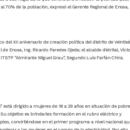
al 70% de la población, expresó el Gerente Regional de Enosa, 
 del XII aniversario de creación política del distrito de Veintisé
de Enosa, Ing. Ricardo Paredes Ojeda; el alcalde distrital, Víct
l ITSTP “Almirante Miguel Grau”, Segundo Luis Farfán Chira.
” está dirigido a mujeres de 18 a 29 años en situación de pobre
. Su objetivo es brindarles formación en el rubro eléctrico y
leo, convirtiéndose en el primer programa a nivel nacional qu
oderar a las mujeres en el campo de la electricidad. Por ello,