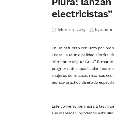
Piura: lanza
electricistas”
febrero 4, 2025
by
admin
En un esfuerzo conjunto por promov
Enosa, la Municipalidad Distrital d
“Almirante Miguel Grau” firmaron 
programa de capacitación técnico-pr
mujeres de escasos recursos econ
teórico-práctico diseñado específ
Este convenio permitirá a las muje
sus ingresos y brindando estabilid