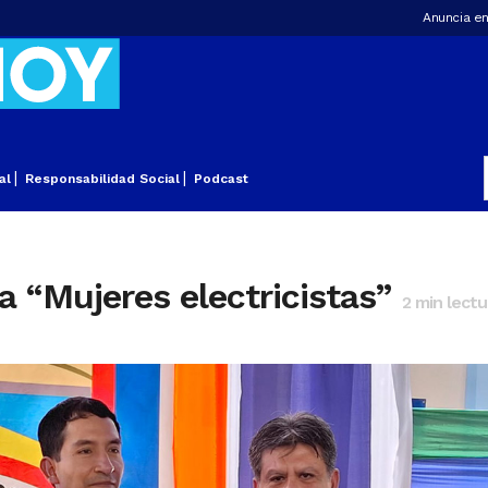
Anuncia en
al
Responsabilidad Social
Podcast
a “Mujeres electricistas”
2
min lectu