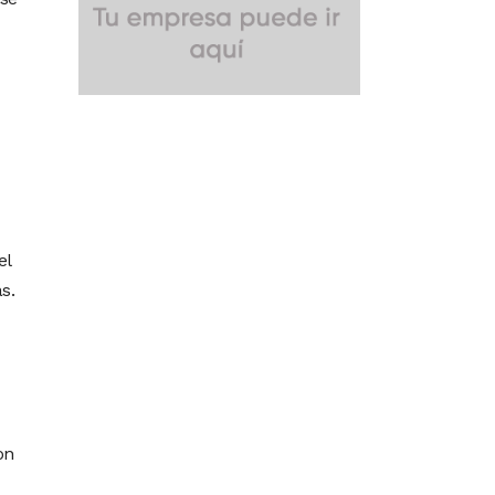
el
s.
on