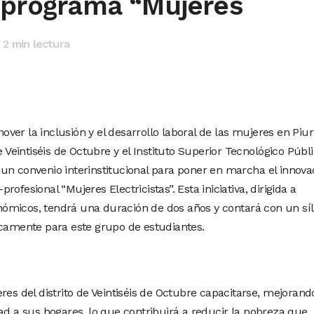
n programa “Mujeres
2
min lectura
er la inclusión y el desarrollo laboral de las mujeres en Piur
e Veintiséis de Octubre y el Instituto Superior Tecnológico Públ
un convenio interinstitucional para poner en marcha el innova
ofesional “Mujeres Electricistas”. Esta iniciativa, dirigida a
ómicos, tendrá una duración de dos años y contará con un sí
icamente para este grupo de estudiantes.
res del distrito de Veintiséis de Octubre capacitarse, mejorand
ad a sus hogares, lo que contribuirá a reducir la pobreza que,