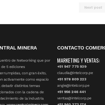
Next post
NTRAL MINERA
CONTACTO COMERC
MARKETING Y VENTAS:
uentro de Networking que por
+51 947 775 939
de 5 ediciones
claudia@intelcorp.pe
terrumpidas, con gran éxito,
+51 978 809 223
en activamente como espacio
angie@intelcorp.pe
 debatir distintos temas
+51 956 246 441
cionados con la cadena de
ventas@intelcorp.pe
tecimiento de la industria
+51 940 273 174
era.
www.centralminera.com