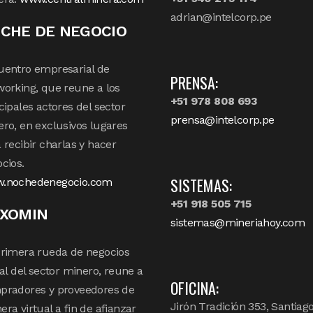
adrian@intelcorp.pe
CHE DE NEGOCIO
uentro empresarial de
PRENSA:
orking, que reune a los
+51 978 808 693
cipales actores del sector
prensa@intelcorp.pe
ro, en exclusivos lugares
 recibir charlas y hacer
cios.
SISTEMAS:
.nochedenegocio.com
+51 918 505 715
XOMIN
sistemas@mineriahoy.com
rimera rueda de negocios
tal del sector minero, reune a
OFICINA:
pradores y proveedores de
Jirón Tradición 353, Santiag
ra virtual a fin de afianzar