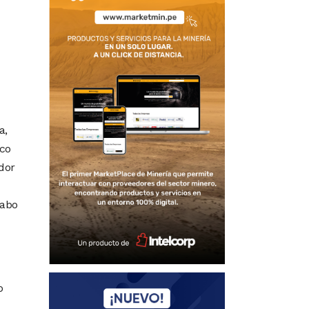
a,
ico
dor
labo
o