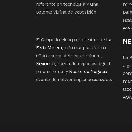
referente en tecnología y una
mine
potente vitrina de exposición.
para
nego
www
El Grupo Intelcorp es creador de
La
NE
Feria Minera
, primera plataforma
eCommerce del sector minero,
La P
Nexomin
, rueda de negocios digital
digi
para minería, y
Noche de Negocio
,
com
evento de networking especializado.
mane
lazo
www