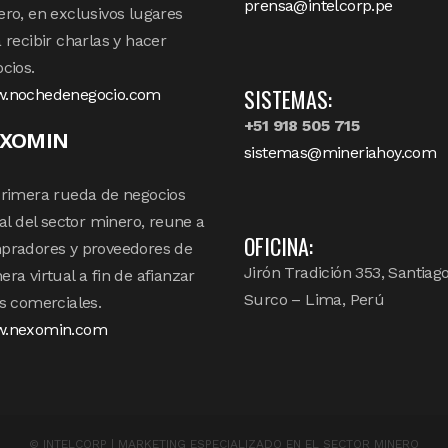
prensa@intelcorp.pe
ro, en exclusivos lugares
 recibir charlas y hacer
cios.
SISTEMAS:
.nochedenegocio.com
+51 918 505 715
XOMIN
sistemas@mineriahoy.com
rimera rueda de negocios
tal del sector minero, reune a
OFICINA:
pradores y proveedores de
Jirón Tradición 353, Santiag
ra virtual a fin de afianzar
Surco – Lima, Perú
s comerciales.
.nexomin.com
©
INTELCORP | MARKETING ESPECIALIZADO EN EL SECTOR MINERO