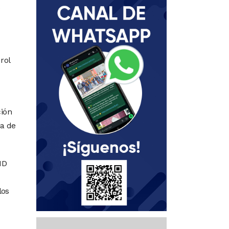
e
rol
ción
ja de
ID
los