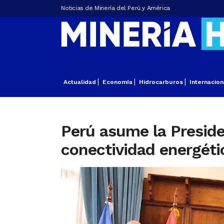
Noticias de Minería del Perú y América
Actualidad
Economía
Hidrocarburos
Internacion
Perú asume la Preside
conectividad energétic