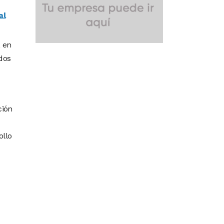
al
, en
dos
ción
ollo