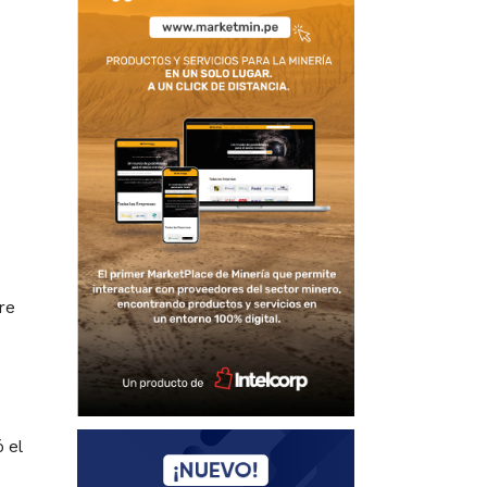
re
 el