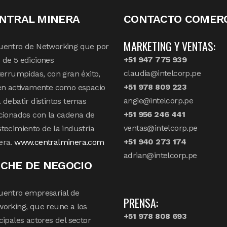
NTRAL MINERA
CONTACTO COMERC
MARKETING Y VENTAS:
uentro de Networking que por
+51 947 775 939
de 5 ediciones
claudia@intelcorp.pe
terrumpidas, con gran éxito,
+51 978 809 223
en activamente como espacio
angie@intelcorp.pe
 debatir distintos temas
+51 956 246 441
cionados con la cadena de
ventas@intelcorp.pe
tecimiento de la industria
+51 940 273 174
era.
www.centralminera.com
adrian@intelcorp.pe
CHE DE NEGOCIO
uentro empresarial de
PRENSA:
orking, que reune a los
+51 978 808 693
cipales actores del sector