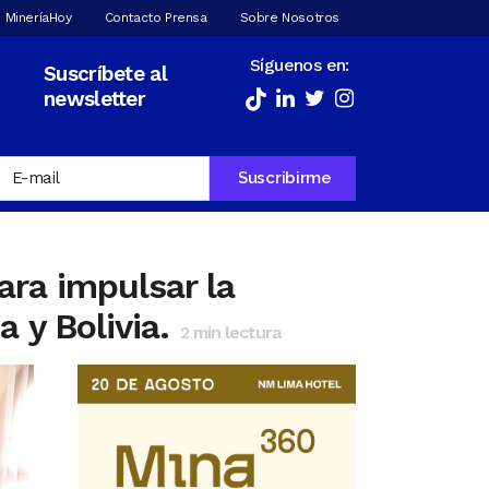
 MineríaHoy
Contacto Prensa
Sobre Nosotros
Síguenos en:
Suscríbete al
newsletter
ra impulsar la
 y Bolivia.
2
min lectura