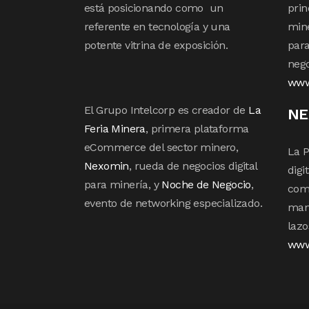
está posicionando como un
prin
referente en tecnología y una
mine
potente vitrina de exposición.
para
nego
www
El Grupo Intelcorp es creador de
La
NE
Feria Minera
, primera plataforma
eCommerce del sector minero,
La P
Nexomin
, rueda de negocios digital
digi
para minería, y
Noche de Negocio
,
com
evento de networking especializado.
mane
lazo
www