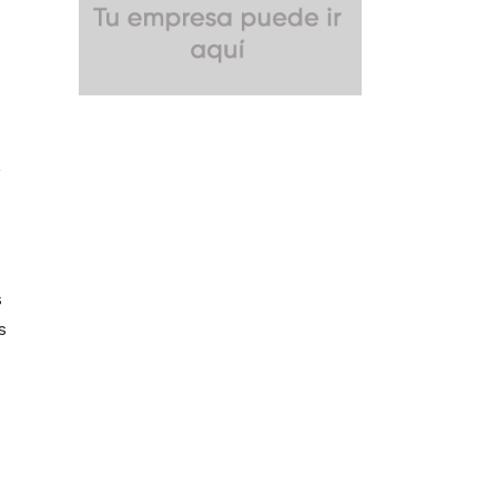
,
s
s