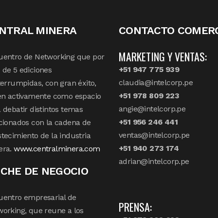
NTRAL MINERA
CONTACTO COMERC
MARKETING Y VENTAS:
uentro de Networking que por
+51 947 775 939
de 5 ediciones
claudia@intelcorp.pe
terrumpidas, con gran éxito,
+51 978 809 223
en activamente como espacio
angie@intelcorp.pe
 debatir distintos temas
+51 956 246 441
cionados con la cadena de
ventas@intelcorp.pe
tecimiento de la industria
+51 940 273 174
era.
www.centralminera.com
adrian@intelcorp.pe
CHE DE NEGOCIO
uentro empresarial de
PRENSA:
orking, que reune a los