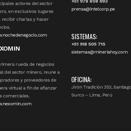
+51 978 808 693
cipales actores del sector
prensa@intelcorp.pe
ro, en exclusivos lugares
 recibir charlas y hacer
cios.
SISTEMAS:
.nochedenegocio.com
+51 918 505 715
XOMIN
sistemas@mineriahoy.com
rimera rueda de negocios
tal del sector minero, reune a
OFICINA:
pradores y proveedores de
Jirón Tradición 353, Santiag
ra virtual a fin de afianzar
Surco – Lima, Perú
s comerciales.
.nexomin.com