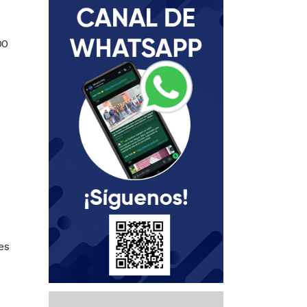
00
es