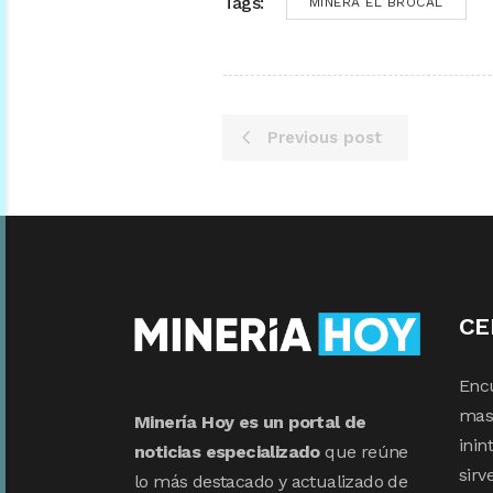
Tags:
MINERA EL BROCAL
Previous post
CE
Enc
mas 
Minería Hoy es un portal de
inin
noticias especializado
que reúne
sirv
lo más destacado y actualizado de