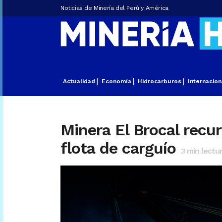
Noticias de Minería del Perú y América
Actualidad
Economía
Hidrocarburos
Internacion
Minera El Brocal recur
flota de carguío
3
min lectu