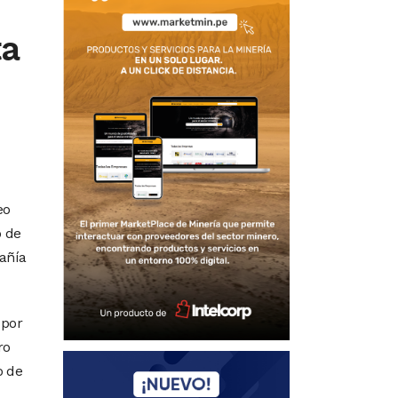
ta
eo
o de
añía
 por
ro
o de