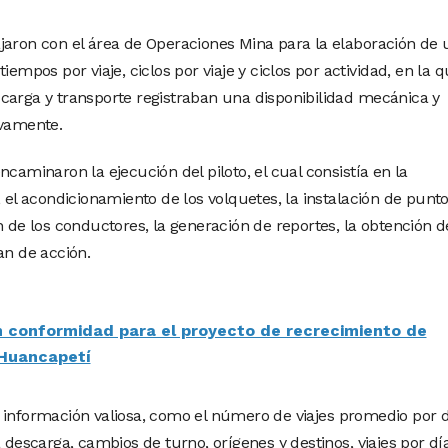
jaron con el área de Operaciones Mina para la elaboración de
iempos por viaje, ciclos por viaje y ciclos por actividad, en la 
carga y transporte registraban una disponibilidad mecánica y
ivamente.
ncaminaron la ejecución del piloto, el cual consistía en la
, el acondicionamiento de los volquetes, la instalación de punt
n de los conductores, la generación de reportes, la obtención d
an de acción.
 conformidad para el proyecto de recrecimiento de
 Huancapetí
 información valiosa, como el número de viajes promedio por d
 descarga, cambios de turno, orígenes y destinos, viajes por dí