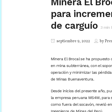
Minera El Broc
para incremen
de carguío
3
min 
septiembre 9, 2022
by
Pre
Minera El Brocal se ha propuesto o
en mina subterránea, con el sopor
operación y minimizar las pérdid
de Minas Buenaventura.
Desde inicios del presente año, p
la empresa peruana MS4M, para sup
como fuera del socavón, reveló en
Ingenieros de Minas del Perú.