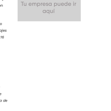
ón
to
ajes
 16
s
e
la de