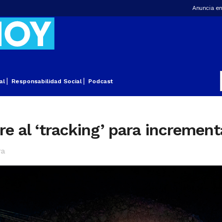
Anuncia en
al
Responsabilidad Social
Podcast
re al ‘tracking’ para increment
ra