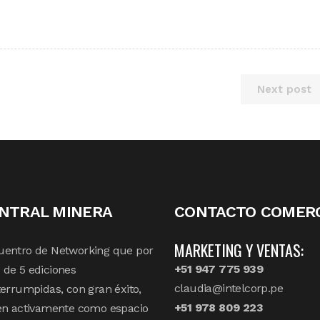
Next post
NTRAL MINERA
CONTACTO COMERC
MARKETING Y VENTAS:
uentro de Networking que por
+51 947 775 939
de 5 ediciones
claudia@intelcorp.pe
terrumpidas, con gran éxito,
+51 978 809 223
en activamente como espacio