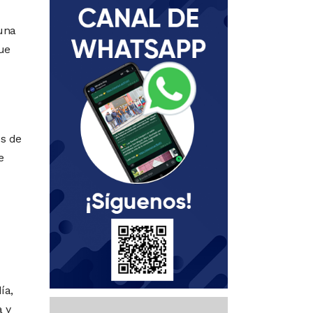
 una
que
os de
e
ía,
a y