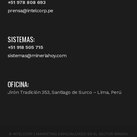
+51 978 808 693
prensa@intelcorp.pe
SISTEMAS:
+51 918 505 715
sistemas@mineriahoy.com
OFICINA:
Jirón Tradición 353, Santiago de Surco – Lima, Perú
©
INTELCORP | MARKETING ESPECIALIZADO EN EL SECTOR MINERO