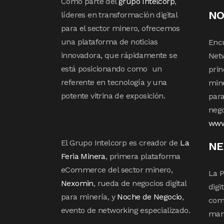
Como parte del
grupo Intelcorp
,
NO
líderes en transformación digital
para el sector minero, ofrecemos
una plataforma de noticias
Enc
innovadora, que rápidamente se
Netw
está posicionando como un
prin
referente en tecnología y una
mine
potente vitrina de exposición.
para
nego
www
El Grupo Intelcorp es creador de
La
NE
Feria Minera
, primera plataforma
eCommerce del sector minero,
La P
Nexomin
, rueda de negocios digital
digi
para minería, y
Noche de Negocio
,
com
evento de networking especializado.
mane