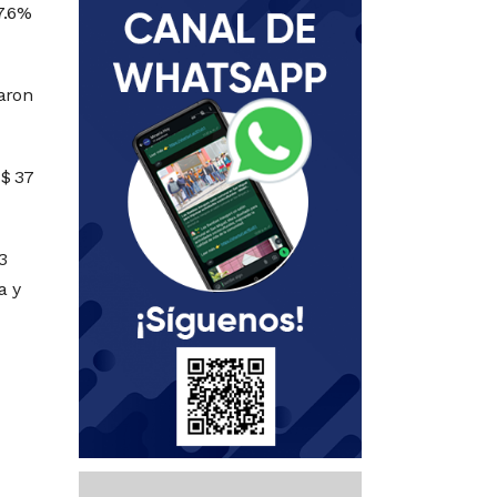
7.6%
aron
S$ 37
3
a y