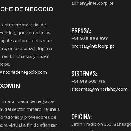
adrian@intelcorp.pe
CHE DE NEGOCIO
uentro empresarial de
PRENSA:
orking, que reune a los
+51 978 808 693
cipales actores del sector
prensa@intelcorp.pe
ro, en exclusivos lugares
 recibir charlas y hacer
cios.
SISTEMAS:
.nochedenegocio.com
+51 918 505 715
XOMIN
sistemas@mineriahoy.com
rimera rueda de negocios
tal del sector minero, reune a
OFICINA:
pradores y proveedores de
Jirón Tradición 353, Santiag
ra virtual a fin de afianzar