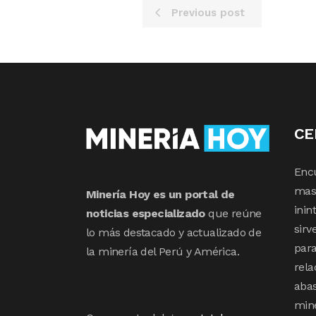
Previous post
CE
Enc
mas 
Minería Hoy es un portal de
inin
noticias especializado
que reúne
sirv
lo más destacado y actualizado de
para
la minería del Perú y América.
rela
abas
min