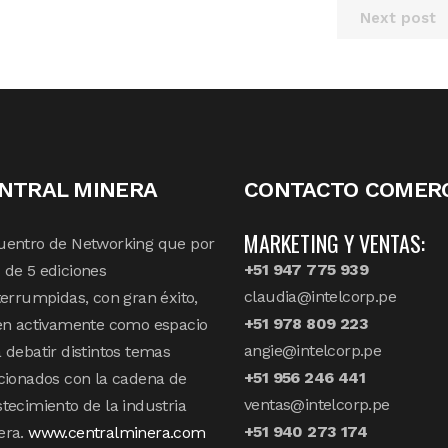
Next post
NTRAL MINERA
CONTACTO COMERC
MARKETING Y VENTAS:
uentro de Networking que por
+51 947 775 939
de 5 ediciones
claudia@intelcorp.pe
terrumpidas, con gran éxito,
+51 978 809 223
en activamente como espacio
angie@intelcorp.pe
 debatir distintos temas
+51 956 246 441
cionados con la cadena de
ventas@intelcorp.pe
tecimiento de la industria
+51 940 273 174
era.
www.centralminera.com