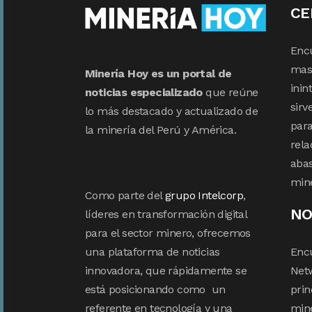
CE
Enc
mas 
Minería Hoy es un portal de
inin
noticias especializado
que reúne
sirv
lo más destacado y actualizado de
para
la minería del Perú y América.
rela
abas
min
Como parte del
grupo Intelcorp
,
NO
líderes en transformación digital
para el sector minero, ofrecemos
una plataforma de noticias
Enc
innovadora, que rápidamente se
Netw
está posicionando como un
prin
referente en tecnología y una
mine