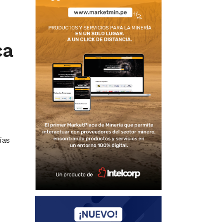
ca
ías