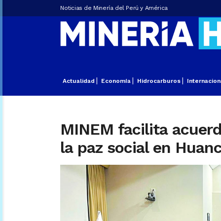
Noticias de Minería del Perú y América
Actualidad
Economía
Hidrocarburos
Internacion
MINEM facilita acuerd
la paz social en Huanc