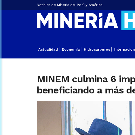
Noticias de Minería del Perú y América
Actualidad
Economía
Hidrocarburos
Internacion
MINEM culmina 6 impor
beneficiando a más d