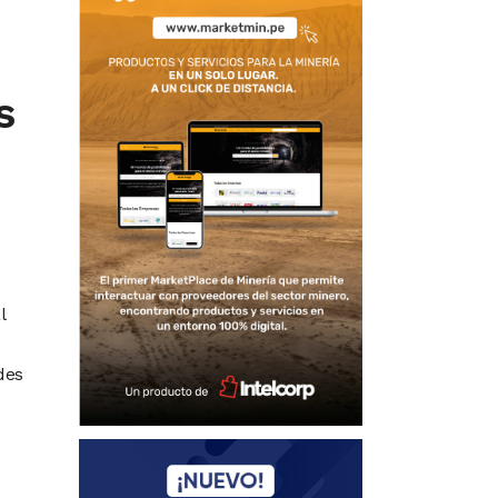
s
l
des