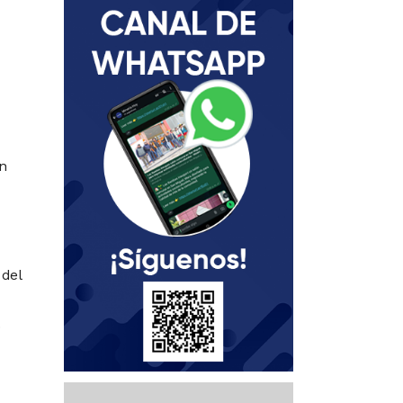
n
 del
.