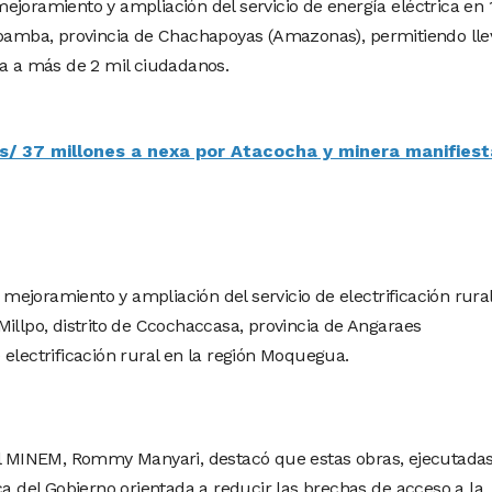
ejoramiento y ampliación del servicio de energía eléctrica en 
ibamba, provincia de Chachapoyas (Amazonas), permitiendo lle
ua a más de 2 mil ciudadanos.
s/ 37 millones a nexa por Atacocha y minera manifiest
e mejoramiento y ampliación del servicio de electrificación rura
Millpo, distrito de Ccochaccasa, provincia de Angaraes
electrificación rural en la región Moquegua.
del MINEM, Rommy Manyari, destacó que estas obras, ejecutada
ca del Gobierno orientada a reducir las brechas de acceso a la