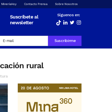
 MineríaHoy
Contacto Prensa
Sobre Nosotros
Síguenos en:
Suscríbete al
newsletter
cación rural
tura