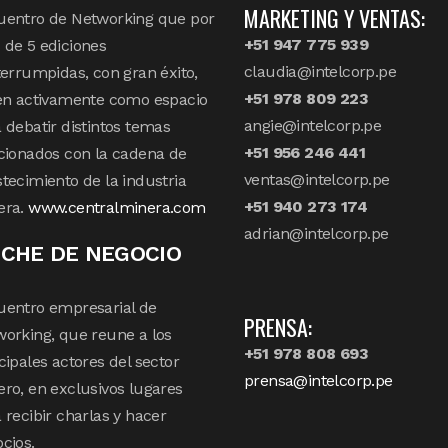
MARKETING Y VENTAS:
uentro de Networking que por
+51 947 775 939
de 5 ediciones
claudia@intelcorp.pe
terrumpidas, con gran éxito,
+51 978 809 223
en activamente como espacio
angie@intelcorp.pe
 debatir distintos temas
+51 956 246 441
cionados con la cadena de
ventas@intelcorp.pe
tecimiento de la industria
+51 940 273 174
era.
www.centralminera.com
adrian@intelcorp.pe
CHE DE NEGOCIO
uentro empresarial de
PRENSA:
orking, que reune a los
+51 978 808 693
cipales actores del sector
prensa@intelcorp.pe
ro, en exclusivos lugares
 recibir charlas y hacer
cios.