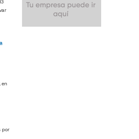
13
var
a
l en
s por