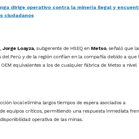
a dirige operativo contra la minería ilegal y encuent
os ciudadanos
d,
Jorge Loayza
, subgerente de HSEQ en
Metso
, señaló que la
s del Perú y de la región confían en la compañía debido a que 
 OEM equivalentes a los de cualquier fábrica de Metso a nivel
cción local elimina largos tiempos de espera asociados a
de equipos críticos, permitiendo una respuesta inmediata fren
isponibilidad operativa de las minas.