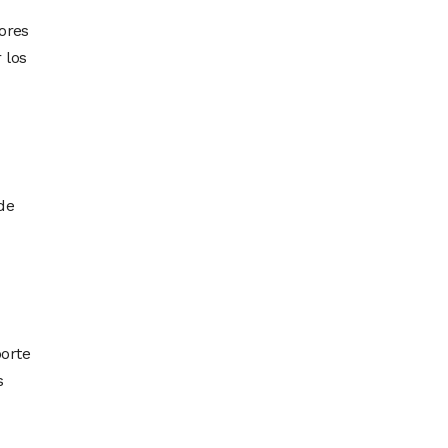
ores
 los
de
porte
s