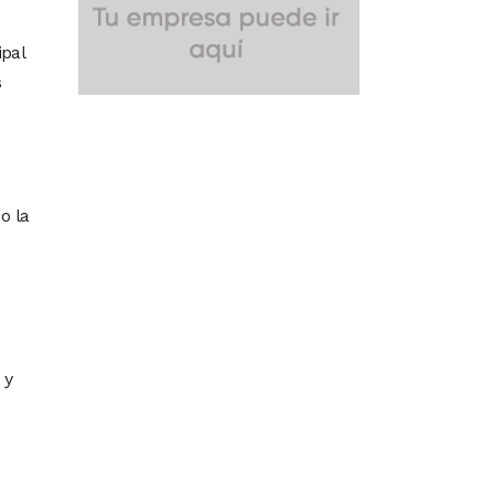
ipal
s
o la
 y