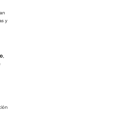
gan
as y
0
,
e
ción