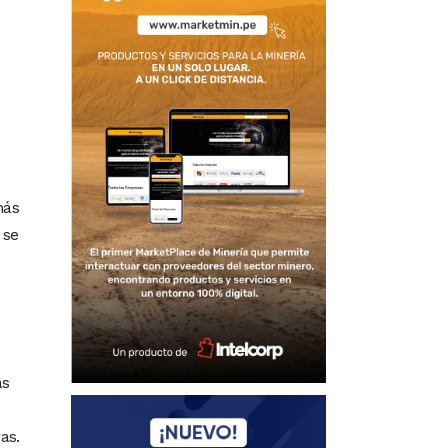
más
 se
ás
as.