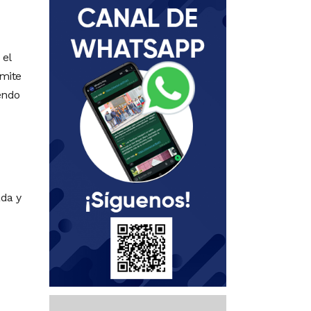
 el
rmite
yendo
ada y