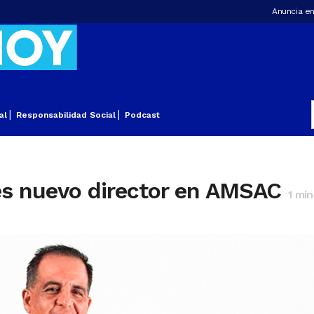
Anuncia en
al
Responsabilidad Social
Podcast
es nuevo director en AMSAC
1
min 