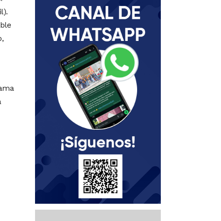
l).
able
,
rama
a