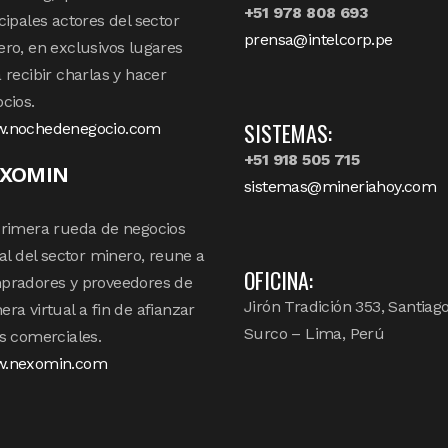
+51 978 808 693
cipales actores del sector
prensa@intelcorp.pe
ro, en exclusivos lugares
 recibir charlas y hacer
cios.
SISTEMAS:
.nochedenegocio.com
+51 918 505 715
XOMIN
sistemas@mineriahoy.com
rimera rueda de negocios
tal del sector minero, reune a
OFICINA:
pradores y proveedores de
Jirón Tradición 353, Santiag
ra virtual a fin de afianzar
Surco – Lima, Perú
s comerciales.
.nexomin.com