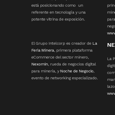
está posicionando como un
prin
referente en tecnología y una
mine
potente vitrina de exposición.
para
nego
www
El Grupo Intelcorp es creador de
La
NE
Feria Minera
, primera plataforma
eCommerce del sector minero,
La P
Nexomin
, rueda de negocios digital
digi
para minería, y
Noche de Negocio
,
com
evento de networking especializado.
mane
lazo
www