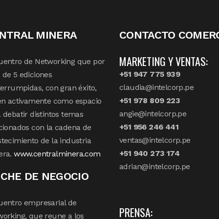
NTRAL MINERA
CONTACTO COMERC
MARKETING Y VENTAS:
uentro de Networking que por
+51 947 775 939
de 5 ediciones
claudia@intelcorp.pe
terrumpidas, con gran éxito,
+51 978 809 223
en activamente como espacio
angie@intelcorp.pe
 debatir distintos temas
+51 956 246 441
cionados con la cadena de
ventas@intelcorp.pe
tecimiento de la industria
+51 940 273 174
era.
www.centralminera.com
adrian@intelcorp.pe
CHE DE NEGOCIO
uentro empresarial de
PRENSA:
orking, que reune a los