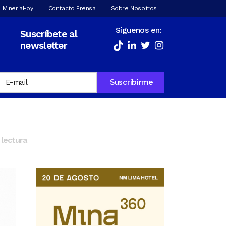
 MineríaHoy
Contacto Prensa
Sobre Nosotros
Síguenos en:
Suscríbete al
newsletter
lectura