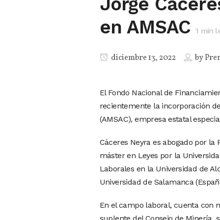
Jorge Cácere
en AMSAC
1
min l
diciembre 13, 2022
by
Pre
El Fondo Nacional de Financiamien
recientemente la incorporación d
(AMSAC), empresa estatal especia
Cáceres Neyra es abogado por la P
máster en Leyes por la Universid
Laborales en la Universidad de Al
Universidad de Salamanca (Españ
En el campo laboral, cuenta con m
suplente del Consejo de Minería, s