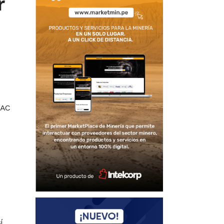
r
SAC
í