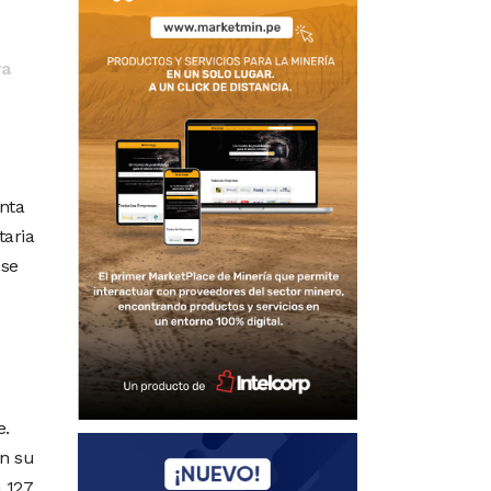
ra
enta
taria
 se
e.
en su
a 127