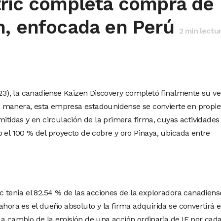
tric completa compra de
n, enfocada en Perú
2
min lectu
2.23), la canadiense Kaizen Discovery completó finalmente su v
esa manera, esta empresa estadounidense se convierte en propie
mitidas y en circulación de la primera firma, cuyas actividades
 el 100 % del proyecto de cobre y oro Pinaya, ubicada entre
c tenía el 82.54 % de las acciones de la exploradora canadiens
ahora es el dueño absoluto y la firma adquirida se convertirá 
 a cambio de la emisión de una acción ordinaria de IE por cad