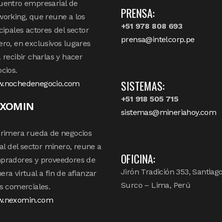
uentro empresarial de
PRENSA:
orking, que reune a los
+51 978 808 693
cipales actores del sector
prensa@intelcorp.pe
ro, en exclusivos lugares
 recibir charlas y hacer
cios.
SISTEMAS:
.nochedenegocio.com
+51 918 505 715
XOMIN
sistemas@mineriahoy.com
rimera rueda de negocios
tal del sector minero, reune a
OFICINA:
pradores y proveedores de
Jirón Tradición 353, Santiag
ra virtual a fin de afianzar
Surco – Lima, Perú
s comerciales.
.nexomin.com