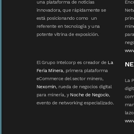
una plataforma de noticias
Enc
innovadora, que rápidamente se
Netw
está posicionando como un
prin
referente en tecnología y una
mine
potente vitrina de exposición.
para
nego
www
El Grupo Intelcorp es creador de
La
NE
Feria Minera
, primera plataforma
eCommerce del sector minero,
La P
Nexomin
, rueda de negocios digital
digi
para minería, y
Noche de Negocio
,
com
evento de networking especializado.
mane
lazo
www