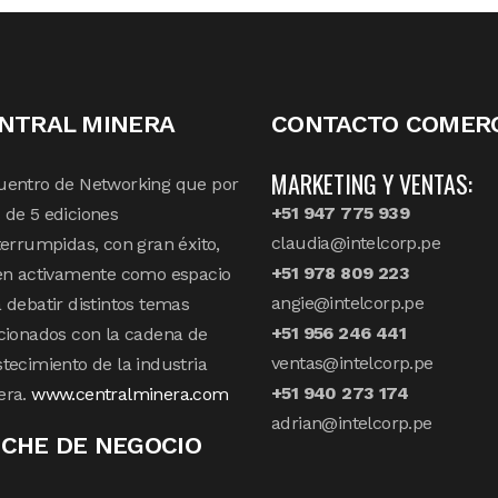
NTRAL MINERA
CONTACTO COMERC
MARKETING Y VENTAS:
uentro de Networking que por
+51 947 775 939
de 5 ediciones
claudia@intelcorp.pe
terrumpidas, con gran éxito,
+51 978 809 223
en activamente como espacio
angie@intelcorp.pe
 debatir distintos temas
+51 956 246 441
cionados con la cadena de
ventas@intelcorp.pe
tecimiento de la industria
+51 940 273 174
era.
www.centralminera.com
adrian@intelcorp.pe
CHE DE NEGOCIO