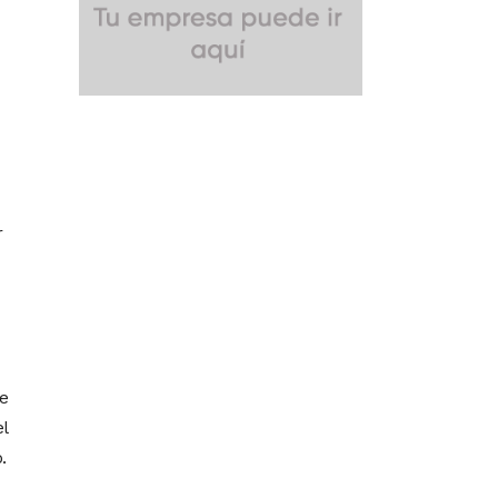
r
e
l
.