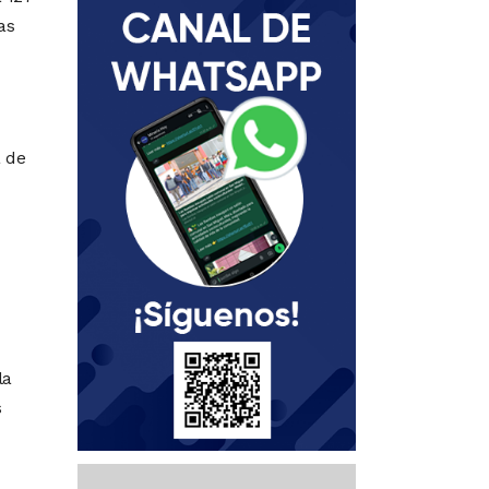
as
a de
la
s