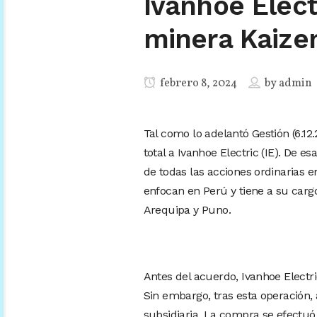
Ivanhoe Elec
minera Kaize
febrero 8, 2024
by
admin
Tal como lo adelantó Gestión (6.1
total a Ivanhoe Electric (IE). De 
de todas las acciones ordinarias e
enfocan en Perú y tiene a su cargo
Arequipa y Puno.
Antes del acuerdo, Ivanhoe Electri
Sin embargo, tras esta operación, 
subsidiaria. La compra se efectuó