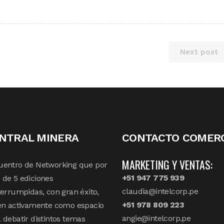
Next post
NTRAL MINERA
CONTACTO COMERC
MARKETING Y VENTAS:
uentro de Networking que por
+51 947 775 939
de 5 ediciones
claudia@intelcorp.pe
terrumpidas, con gran éxito,
+51 978 809 223
en activamente como espacio
angie@intelcorp.pe
 debatir distintos temas