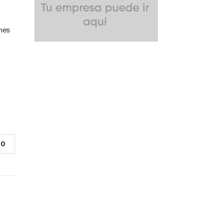
nes
0