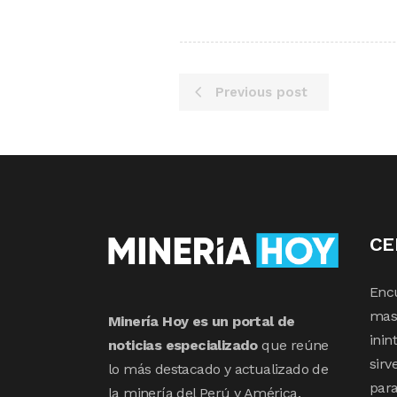
Previous post
CE
Enc
mas 
Minería Hoy es un portal de
inin
noticias especializado
que reúne
sirv
lo más destacado y actualizado de
para
la minería del Perú y América.