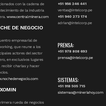
+51 956 246 441
cionados con la cadena de
ventas@intelcorp.pe
tecimiento de la industria
+51 940 273 174
era.
www.centralminera.com
adrian@intelcorp.pe
CHE DE NEGOCIO
uentro empresarial de
PRENSA:
orking, que reune a los
+51 978 808 693
cipales actores del sector
prensa@intelcorp.pe
ro, en exclusivos lugares
 recibir charlas y hacer
cios.
SISTEMAS:
.nochedenegocio.com
+51 918 505 715
XOMIN
sistemas@mineriahoy.com
rimera rueda de negocios