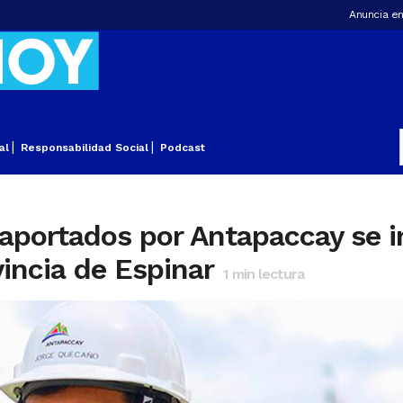
Anuncia en
al
Responsabilidad Social
Podcast
aportados por Antapaccay se i
vincia de Espinar
1
min lectura