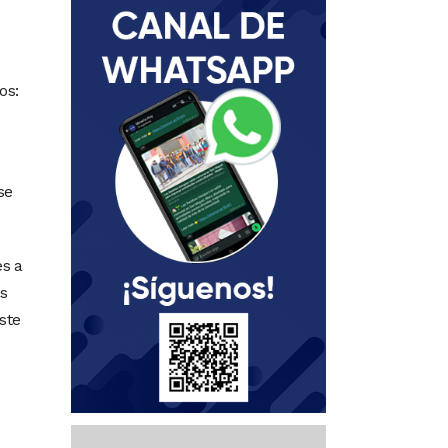
os:
se
s a
s
ste