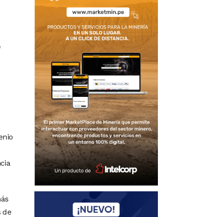
r
enio
cia
más
s de