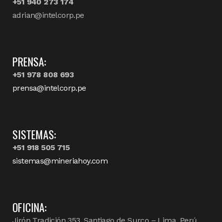
+51 940 273 174
adrian@intelcorp.pe
PRENSA:
+51 978 808 693
prensa@intelcorp.pe
SISTEMAS:
+51 918 505 715
sistemas@mineriahoy.com
OFICINA:
Jirón Tradición 353, Santiago de Surco – Lima, Perú