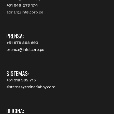
+51 940 273 174
adrian@intelcorp.pe
PRENSA:
+51 978 808 693
prensa@intelcorp.pe
SISTEMAS:
+51 918 505 715
sistemas@mineriahoy.com
OFICINA: