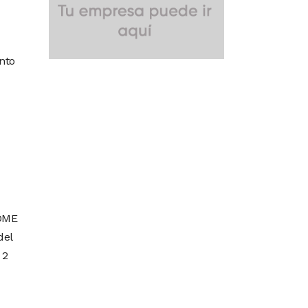
nto
 DME
del
 2