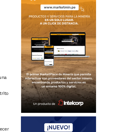
una
trito
lecer