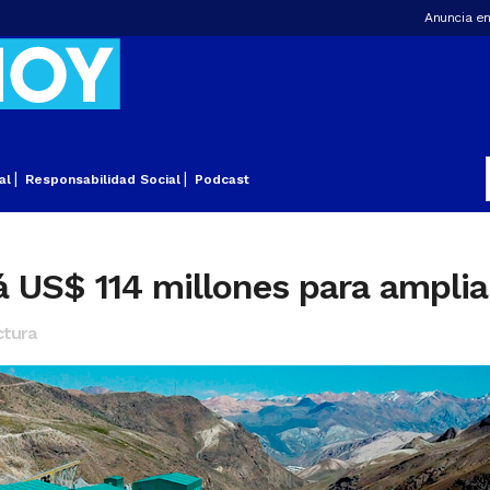
Anuncia en
al
Responsabilidad Social
Podcast
á US$ 114 millones para ampli
ctura