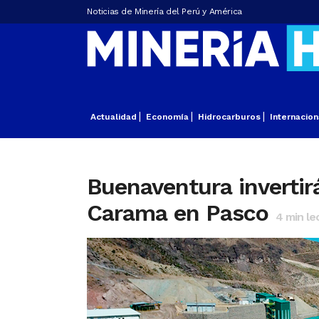
Noticias de Minería del Perú y América
Actualidad
Economía
Hidrocarburos
Internacion
Buenaventura invertir
Carama en Pasco
4
min le