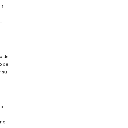
 1
 —
zo de
o de
r su
ca
r e