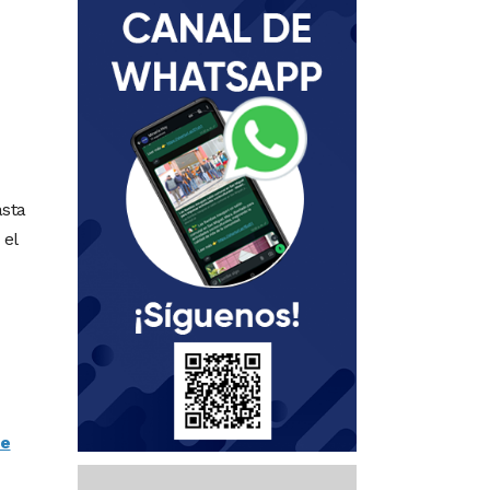
asta
 el
ve