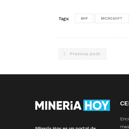
Tags:
BHP
MICROSOFT
Previous post
CE
Enc
mas 
Minería Hoy es un portal de