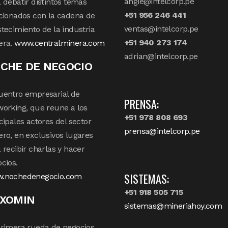
angie@intelcorp.pe
 debatir distintos temas
+51 956 246 441
cionados con la cadena de
ventas@intelcorp.pe
tecimiento de la industria
+51 940 273 174
era.
www.centralminera.com
adrian@intelcorp.pe
CHE DE NEGOCIO
uentro empresarial de
PRENSA:
orking, que reune a los
+51 978 808 693
cipales actores del sector
prensa@intelcorp.pe
ro, en exclusivos lugares
 recibir charlas y hacer
cios.
SISTEMAS:
.nochedenegocio.com
+51 918 505 715
XOMIN
sistemas@mineriahoy.com
rimera rueda de negocios