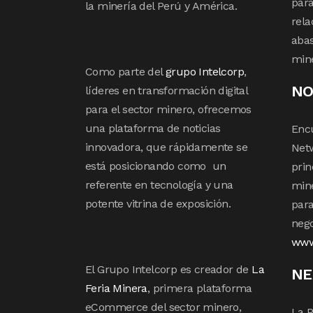
para
la minería del Perú y América.
rela
abas
min
Como parte del
grupo Intelcorp
,
NO
líderes en transformación digital
para el sector minero, ofrecemos
una plataforma de noticias
Enc
innovadora, que rápidamente se
Netw
está posicionando como un
prin
referente en tecnología y una
mine
potente vitrina de exposición.
para
nego
www
El Grupo Intelcorp es creador de
La
NE
Feria Minera
, primera plataforma
eCommerce del sector minero,
La P