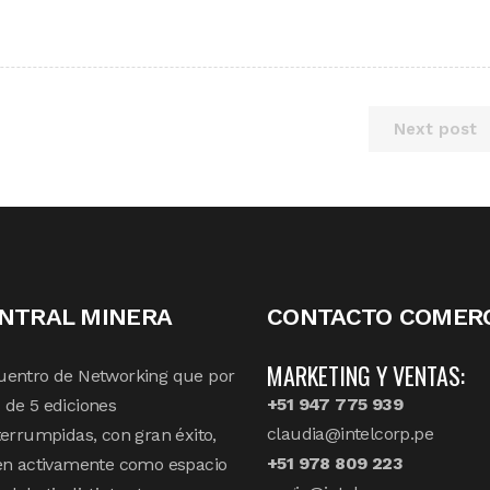
Next post
NTRAL MINERA
CONTACTO COMERC
MARKETING Y VENTAS:
uentro de Networking que por
+51 947 775 939
de 5 ediciones
claudia@intelcorp.pe
terrumpidas, con gran éxito,
+51 978 809 223
en activamente como espacio