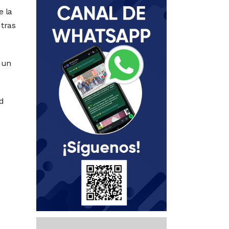
e la
 tras
 un
ad