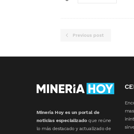
Previous post
CE
Enc
mas 
Minería Hoy es un portal de
inin
noticias especializado
que reúne
sirv
lo más destacado y actualizado de