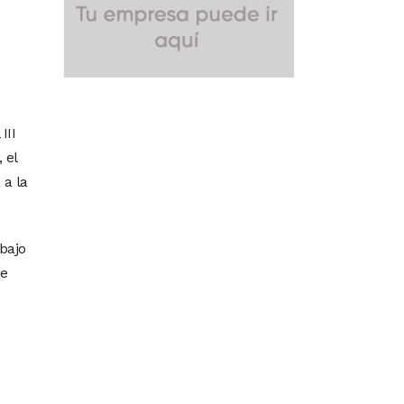
III
 el
 a la
bajo
se