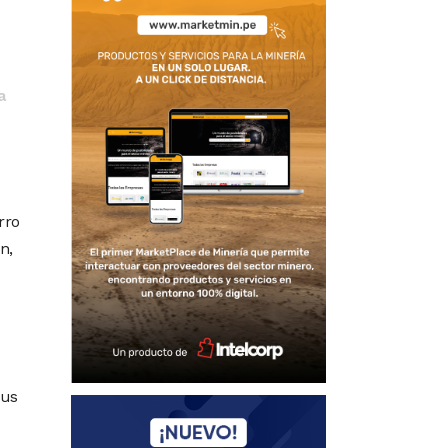
a
rro
n,
sus