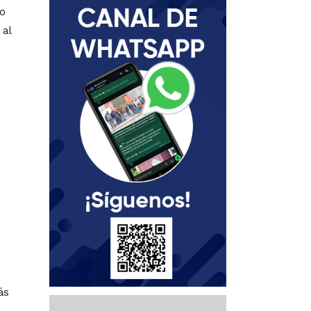
o
 al
ás