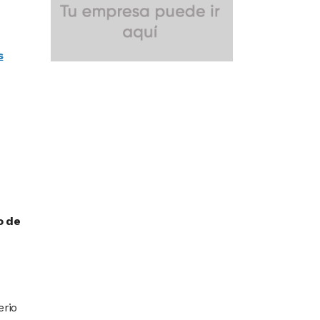
s
o de
erio