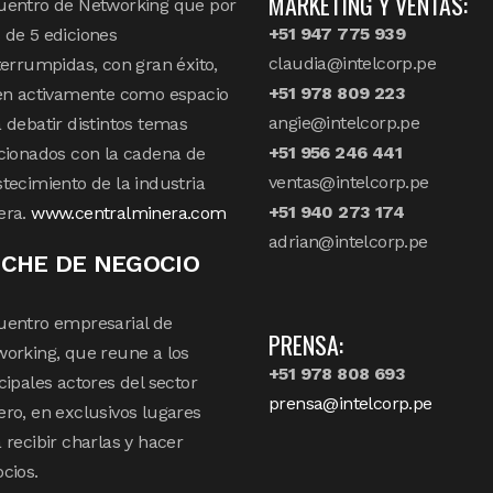
MARKETING Y VENTAS:
uentro de Networking que por
+51 947 775 939
de 5 ediciones
claudia@intelcorp.pe
terrumpidas, con gran éxito,
+51 978 809 223
en activamente como espacio
angie@intelcorp.pe
 debatir distintos temas
+51 956 246 441
cionados con la cadena de
ventas@intelcorp.pe
tecimiento de la industria
+51 940 273 174
era.
www.centralminera.com
adrian@intelcorp.pe
CHE DE NEGOCIO
uentro empresarial de
PRENSA:
orking, que reune a los
+51 978 808 693
cipales actores del sector
prensa@intelcorp.pe
ro, en exclusivos lugares
 recibir charlas y hacer
cios.