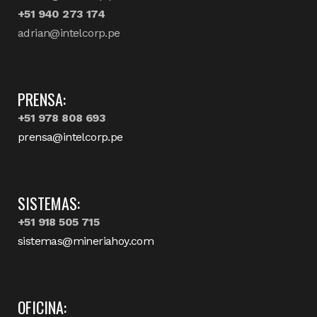
+51 940 273 174
adrian@intelcorp.pe
PRENSA:
+51 978 808 693
prensa@intelcorp.pe
SISTEMAS:
+51 918 505 715
sistemas@mineriahoy.com
OFICINA: